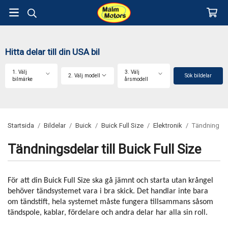
Hitta delar till din USA bil
1. Välj
3. Välj
2. Välj modell
Sök bildelar
bilmärke
årsmodell
Startsida
/
Bildelar
/
Buick
/
Buick Full Size
/
Elektronik
/
Tändning
Tändningsdelar till Buick Full Size
För att din Buick Full Size ska gå jämnt och starta utan krångel
behöver tändsystemet vara i bra skick. Det handlar inte bara
om tändstift, hela systemet måste fungera tillsammans såsom
tändspole, kablar, fördelare och andra delar har alla sin roll.