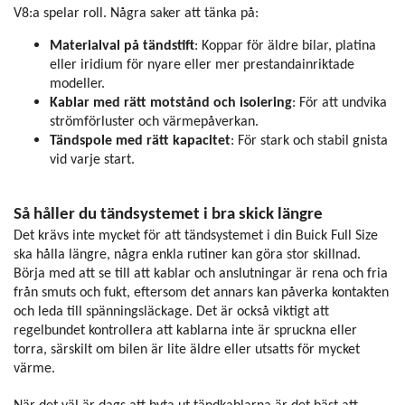
V8:a spelar roll. Några saker att tänka på:
Materialval på tändstift
: Koppar för äldre bilar, platina
eller iridium för nyare eller mer prestandainriktade
modeller.
Kablar med rätt motstånd och isolering
: För att undvika
strömförluster och värmepåverkan.
Tändspole med rätt kapacitet
: För stark och stabil gnista
vid varje start.
Så håller du tändsystemet i bra skick längre
Det krävs inte mycket för att tändsystemet i din Buick Full Size
ska hålla längre, några enkla rutiner kan göra stor skillnad.
Börja med att se till att kablar och anslutningar är rena och fria
från smuts och fukt, eftersom det annars kan påverka kontakten
och leda till spänningsläckage. Det är också viktigt att
regelbundet kontrollera att kablarna inte är spruckna eller
torra, särskilt om bilen är lite äldre eller utsatts för mycket
värme.