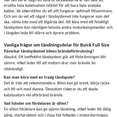
När det väl är dags att byta ut tändkablarna är det bäst att
ersätta hela kabelsatsen istället för att bara byta enstaka
kablar, då säkerställer du att allt fungerar optimalt tillsammans.
Och om du vet att något i tändsystemet inte fungerar som det
ska, vänta inte med att åtgärda det. Att köra med ett felaktigt
tändsystem kan nämligen belasta andra motorkomponenter och
i längden leda till större och dyrare problem.
Vanliga frågor om tändningsdelar för Buick Full Size
Påverkar tändsystemet bilens bränsleförbrukning?
Absolut. Ett ineffektivt tändsystem gör att förbränningen blir
sämre, vilket leder till att motorn drar mer bränsle än
nödvändigt.
Kan man köra med en trasig tändspole?
Det är inte att rekommendera. Bilen kan gå orent, börja rycka
och till och med stanna. Dessutom riskerar du att skada
katalysatorn vid oförbränd bränsle.
Vad händer om fördelaren är sliten?
En sliten fördelare kan ge ojämn tändning, vilket leder till dålig
gång, startproblem och i vissa fall felkoder i motorstyrningen.