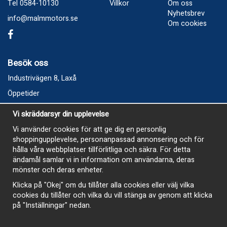
Tel 0584-10130
Villkor
Om oss
Nyhetsbrev
info@malmmotors.se
Om cookies
Besök oss
Industrivägen 8, Laxå
Öppetider
Vecka 32
Vi skräddarsyr din upplevelse
Måndag kl 9-12, kl 13 - 15
Vi använder cookies för att ge dig en personlig
Onsdag kl 9-12, kl 13 - 15
shoppingupplevelse, personanpassad annonsering och för
Tisdag, Tordag och Fredag stängt
hålla våra webbplatser tillförlitliga och säkra. För detta
ändamål samlar vi in information om användarna, deras
E-Handelsbutiken är öppen och paket skickas hela
mönster och deras enheter.
sommaren
Klicka på "Okej" om du tillåter alla cookies eller välj vilka
cookies du tillåter och vilka du vill stänga av genom att klicka
på "Inställningar" nedan.