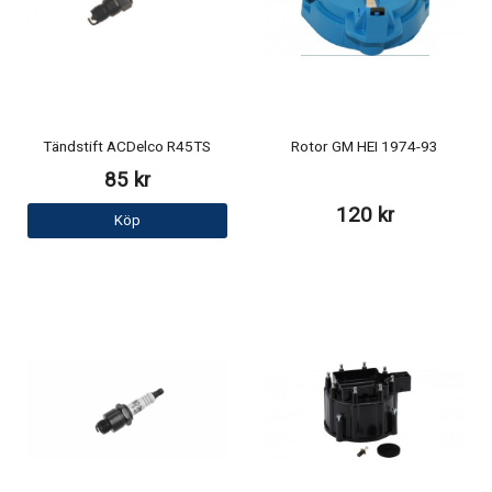
Tändstift ACDelco R45TS
Rotor GM HEI 1974-93
85 kr
120 kr
Köp