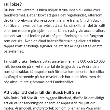
Full Size?
Du bör inte vänta tills bilen börjar strula innan du kollar över
tändsystemet. Det är klokt att göra det regelbundet, eftersom
det kan förebygga större problem längre fram. Om din Buick
Full Size till exempel har svårt att starta, särskilt när det är kallt
eller om motorn går ojämnt eller känns ryckig vid acceleration,
kan det vara ett tecken på att något i tändningen inte fungerar
som det ska. Även en ökad bränsleförbrukning eller att bilen
tappat kraft är tydliga signaler på att det är dags att ta en titt
på systemet.
Tändstift brukar behöva bytas ungefär mellan 3 000 och 10 000
mil, beroende på vilket material de är gjorda av. Andra delar
som tändkablar, tändspolar och fördelarkomponenter har olika
livslängd beroende på hur mycket och hur bilen körs, men de
bör absolut inte glömmas bort i underhållet.
Att välja rätt delar till din Buick Full Size
Alla Buick Full Size är inte byggda likadant, därför är det viktigt
att du väljer tändningsdelar som är anpassade till just din
motor. Årsmodell, motorstorlek och om bilen är en V6:a eller