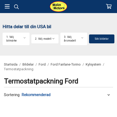
Hitta delar till din USA bil
1. Välj
3. Välj
2. Välj modell
Sök bildelar
bilmärke
årsmodell
Startsida
/
Bildelar
/
Ford
/
Ford Fairlane-Torino
/
Kylsystem
/
Termostatpackning
Termostatpackning Ford
Sortering