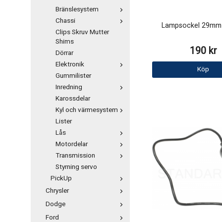
Bränslesystem
Chassi
Lampsockel 29mm 
Clips Skruv Mutter
Shims
190 kr
Dörrar
Elektronik
Köp
Gummilister
Inredning
Karossdelar
Kyl och värmesystem
Lister
Lås
Motordelar
Transmission
Styrning servo
PickUp
Chrysler
Dodge
Ford