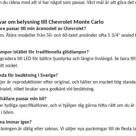
 du räkna med att vi har något som passar. Vårt mål är att göra det enk
svar om belysning till Chevrolet Monte Carlo
are passar till min årsmodell av Chevrolet?
n. Äldre modeller från 50- och 60-talet använder ofta 5 3/4" sealed b
mpor istället för traditionella glödlampor?
gradera till LED för bättre ljusstyrka och längre livslängd. Se bara t
tt sockel.
da för besiktning i Sverige?
äljer är reproduktioner efter original, och håller en mycket hög sta
inalet, vilket brukar vara godkänt vid besiktning.
hållare passar min bil?
r tydliga specifikationer, och vi hjälper dig gärna hitta rätt om du ä
i bilen.
na immar igen?
kningen är dålig eller saknas. Vi säljer nya packningar till de flesta la