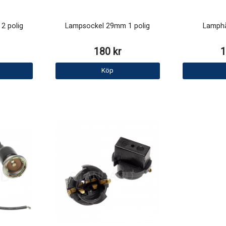
2 polig
Lampsockel 29mm 1 polig
Lamphå
180 kr
1
Köp