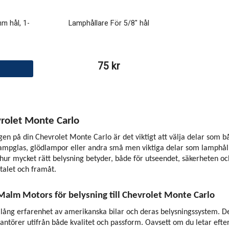
m hål, 1-
Lamphållare För 5/8" hål
75 kr
vrolet Monte Carlo
gen på din Chevrolet Monte Carlo är det viktigt att välja delar som b
 lampglas, glödlampor eller andra små men viktiga delar som lamphåll
ur mycket rätt belysning betyder, både för utseendet, säkerheten och 
-talet och framåt.
 Malm Motors för belysning till Chevrolet Monte Carlo
ång erfarenhet av amerikanska bilar och deras belysningssystem. Det 
antörer utifrån både kvalitet och passform. Oavsett om du letar efter 