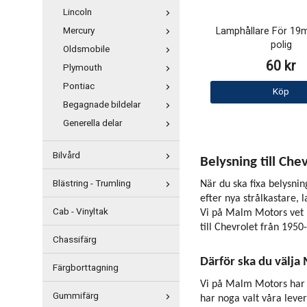
Lincoln
Lamphållare För 19m
Mercury
polig
Oldsmobile
60 kr
Plymouth
Pontiac
Köp
Begagnade bildelar
Generella delar
Bilvård
Belysning till Che
Blästring - Trumling
När du ska fixa belysnin
efter nya strålkastare,
Cab - Vinyltak
Vi på Malm Motors vet h
till Chevrolet från 1950
Chassifärg
Därför ska du välja
Färgborttagning
Vi på Malm Motors har l
Gummifärg
har noga valt våra lever