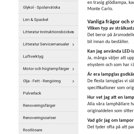
en trasig glödlampa, kan
Glykol - Spolarvätska
Monte Carlo.
Lim & Spackel
Vanliga frågor och 
Vilken typ av strålkast
Litteratur Instruktionsböcker
Det beror på årsmodelle
bil innan du beställer.
Litteratur Servicemanualer
Kan jag använda LED-la
Luftverktyg
Ja, många väljer att upp
elsystem och som har rä
Motor och högtempfärger
Är era lampglas godkän
Olja - Fett - Rengöring
De flesta lampglas vi s
specifikationer som orig
Pulverlack
Hur vet jag att en lamp
Alla våra lamphållare ha
Renoveringsfärger
originaldelen som sitter 
Renoveringssatser
Vad gör jag om lampor
Det tyder ofta på att pac
Rostlösare