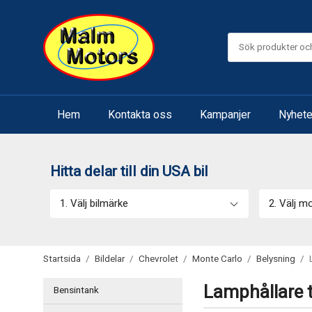
Hem
Kontakta oss
Kampanjer
Nyhete
Hitta delar till din USA bil
1. Välj bilmärke
2. Välj m
Startsida
/
Bildelar
/
Chevrolet
/
Monte Carlo
/
Belysning
/
Lamphållare t
Bensintank