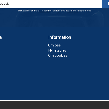
De uppgifter du matar in kommer endast användas till våra nyhetsbrev.
a
Information
Om oss
Nyhetsbrev
Om cookies