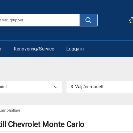
r
Renovering/Service
Logga in
odell
3. Välj årsmodell
Lamphållare
ill Chevrolet Monte Carlo