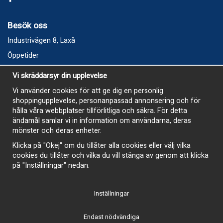
Besök oss
Industrivägen 8, Laxå
Öppetider
Vecka 32
Vi skräddarsyr din upplevelse
Måndag kl 9-12, kl 13 - 15
Vi använder cookies för att ge dig en personlig
Onsdag kl 9-12, kl 13 - 15
shoppingupplevelse, personanpassad annonsering och för
Tisdag, Tordag och Fredag stängt
hålla våra webbplatser tillförlitliga och säkra. För detta
ändamål samlar vi in information om användarna, deras
E-Handelsbutiken är öppen och paket skickas hela
mönster och deras enheter.
sommaren
Klicka på "Okej" om du tillåter alla cookies eller välj vilka
cookies du tillåter och vilka du vill stänga av genom att klicka
på "Inställningar" nedan.
Inställningar
-
Endast nödvändiga