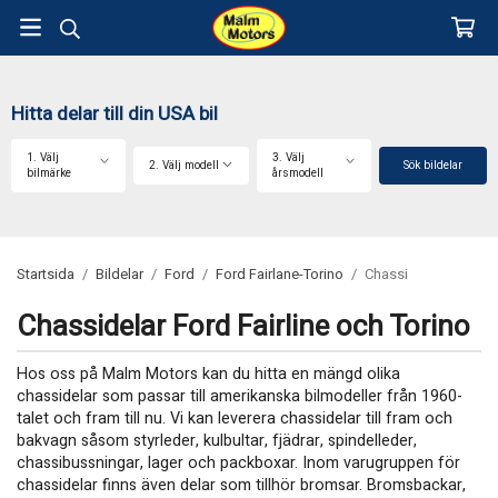
Hitta delar till din USA bil
1. Välj
3. Välj
2. Välj modell
Sök bildelar
bilmärke
årsmodell
Startsida
/
Bildelar
/
Ford
/
Ford Fairlane-Torino
/
Chassi
Chassidelar Ford Fairline och Torino
Hos oss på Malm Motors kan du hitta en mängd olika
chassidelar som passar till amerikanska bilmodeller från 1960-
talet och fram till nu. Vi kan leverera chassidelar till fram och
bakvagn såsom styrleder, kulbultar, fjädrar, spindelleder,
chassibussningar, lager och packboxar. Inom varugruppen för
chassidelar finns även delar som tillhör bromsar. Bromsbackar,