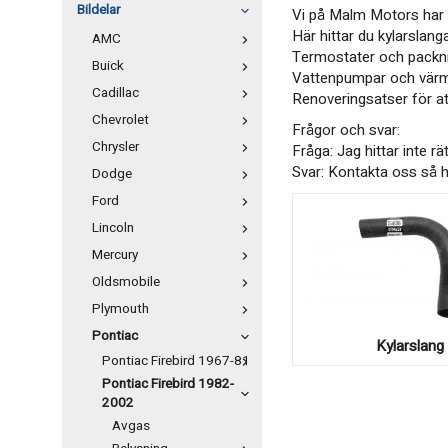
Bildelar
Vi på Malm Motors har r
Här hittar du kylarslang
AMC
Termostater och packning
Buick
Vattenpumpar och värmee
Cadillac
Renoveringsatser för at
Chevrolet
Frågor och svar:
Chrysler
Fråga: Jag hittar inte rä
​​​​​​​​​​​​​​Svar: Kontakta
Dodge
Ford
Lincoln
Mercury
Oldsmobile
Plymouth
Pontiac
Kylarslang
Pontiac Firebird 1967-81
Pontiac Firebird 1982-
2002
Avgas