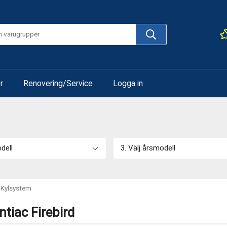
r
Renovering/Service
Logga in
odell
3. Välj årsmodell
Kylsystem
tiac Firebird