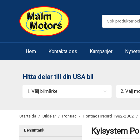
Hem
Kontakta oss
Kampanjer
Nyhete
Hitta delar till din USA bil
1. Välj bilmärke
2. Välj m
Startsida
/
Bildelar
/
Pontiac
/
Pontiac Firebird 1982-2002
/
Kylsystem Pon
Bensintank