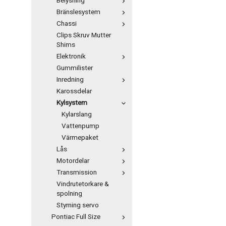
Belysning
Bränslesystem
Chassi
Clips Skruv Mutter
Shims
Elektronik
Gummilister
Inredning
Karossdelar
Kylsystem
Kylarslang
Vattenpump
Värmepaket
Lås
Motordelar
Transmission
Vindrutetorkare &
spolning
Styrning servo
Pontiac Full Size