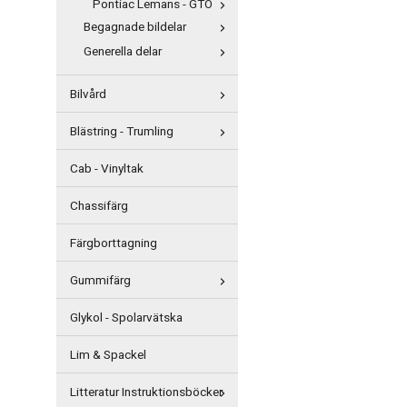
Pontiac Lemans - GTO
Begagnade bildelar
Generella delar
Bilvård
Blästring - Trumling
Cab - Vinyltak
Chassifärg
Färgborttagning
Gummifärg
Glykol - Spolarvätska
Lim & Spackel
Litteratur Instruktionsböcker