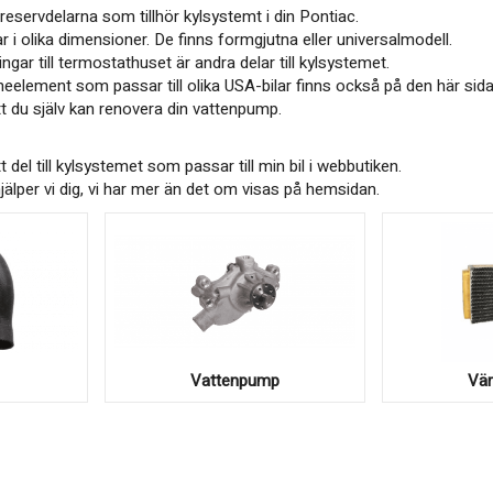
eservdelarna som tillhör kylsystemt i din Pontiac.
ar i olika dimensioner. De finns formgjutna eller universalmodell.
ar till termostathuset är andra delar till kylsystemet.
lement som passar till olika USA-bilar finns också på den här sida
t du själv kan renovera din vattenpump.
tt del till kylsystemet som passar till min bil i webbutiken.
 oss så hjälper vi dig, vi har mer än det om visas på hemsidan.
Vattenpump
Vä