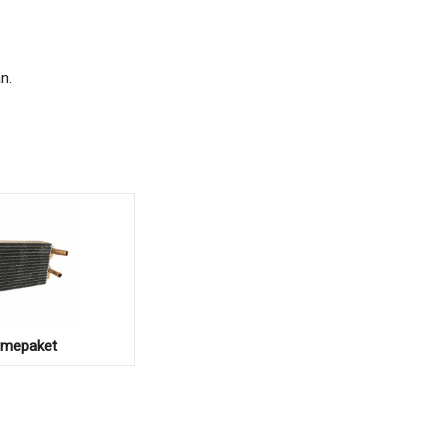
n.
rmepaket