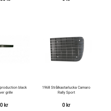
production black
1968 Strålkastarlucka Camaro
er grille
Rally Sport
0 kr
0 kr