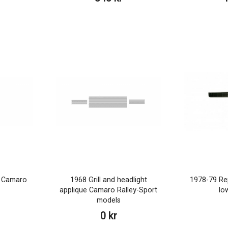
er Camaro
1968 Grill and headlight
1978-79 Re
applique Camaro Ralley-Sport
low
models
0 kr