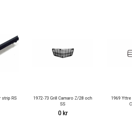
r strip RS
1972-73 Grill Camaro Z/28 och
1969 Yttre
SS
C
0 kr