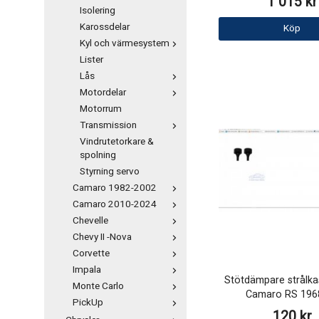
1 015 kr
Isolering
Karossdelar
Köp
Kyl och värmesystem
Lister
Lås
Motordelar
Motorrum
Transmission
Vindrutetorkare &
spolning
Styrning servo
Camaro 1982-2002
Camaro 2010-2024
Chevelle
Chevy II -Nova
Corvette
Impala
Stötdämpare strålka
Monte Carlo
Camaro RS 196
PickUp
120 kr