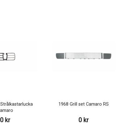
 Strålkastarlucka
1968 Grill set Camaro RS
amaro
0 kr
0 kr