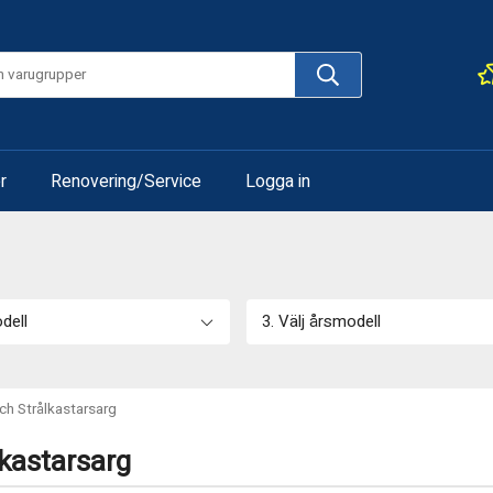
r
Renovering/Service
Logga in
odell
3. Välj årsmodell
och Strålkastarsarg
lkastarsarg