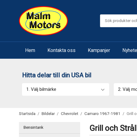
Hem
Kontakta oss
Kampanjer
Nyhete
Hitta delar till din USA bil
1. Välj bilmärke
2. Välj m
Startsida
/
Bildelar
/
Chevrolet
/
Camaro 1967-1981
/
Grill 
Grill och Strå
Bensintank