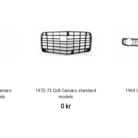
Camaro
1972-73 Grill Camaro standard
1969 G
els
models
0 kr