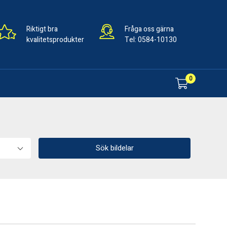
Riktigt bra
Fråga oss gärna
kvalitetsprodukter
Tel:
0584-10130
0
Sök bildelar