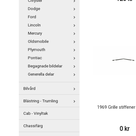
Chrysler
Dodge
Ford
Lincoln
Mercury
Oldsmobile
Plymouth
Pontiac
Begagnade bildelar
Generella delar
Bilvård
Blästring - Trumling
1969 Grille stiffen
Cab - Vinyltak
Chassifärg
0 kr