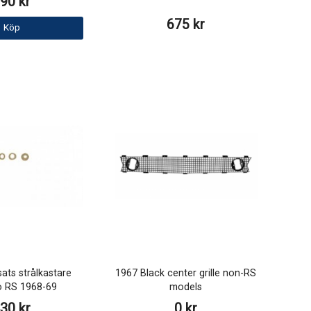
90 kr
675 kr
Köp
ats strålkastare
1967 Black center grille non-RS
 RS 1968-69
models
30 kr
0 kr