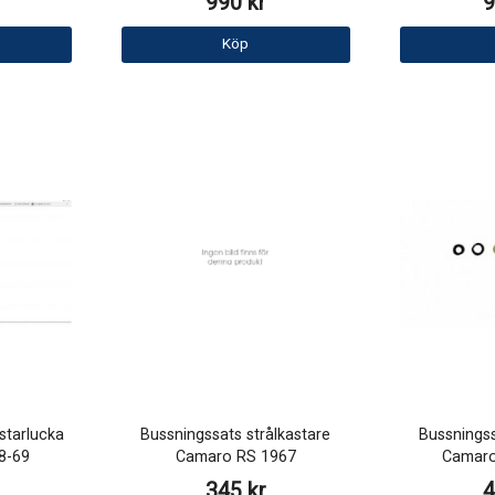
990 kr
9
Köp
starlucka
Bussningssats strålkastare
Bussningss
8-69
Camaro RS 1967
Camaro
345 kr
4