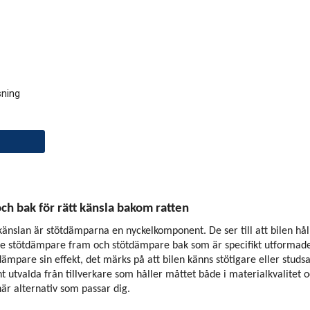
ning
h bak för rätt känsla bakom ratten
änslan är stötdämparna en nyckelkomponent. De ser till att bilen hålle
e stötdämpare fram och stötdämpare bak som är specifikt utformade 
ämpare sin effekt, det märks på att bilen känns stötigare eller studs
 utvalda från tillverkare som håller måttet både i materialkvalitet o
här alternativ som passar dig.