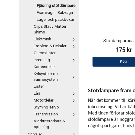
Fjädring stötdämpare
Framvagn - Bakvagn
Lager och packboxar
Clips Skruv Mutter
Shims
Elektronik
Stötdämparbuss
Emblem & Dekaler
175 kr
Gummilister
Inredning
Köp
Karossdelar
Kylsystem och
värmesystem
Lister
Stötdämpare fram oc
Lås
Motordelar
När det kommer till körk
Styrning servo
inbromsning. Vi har båd
Med tiden förlorar stötd
Transmission
stötdämpare är noggrant
Vindrutetorkare &
något sportigare, finns 
spolning
Chrysler