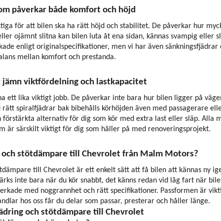
som påverkar både komfort och höjd
ktiga för att bilen ska ha rätt höjd och stabilitet. De påverkar hur myc
ller ojämnt slitna kan bilen luta åt ena sidan, kännas svampig eller s
kade enligt originalspecifikationer, men vi har även sänkningsfjädrar 
 balans mellan komfort och prestanda.
r jämn viktfördelning och lastkapacitet
rna ett lika viktigt jobb. De påverkar inte bara hur bilen ligger på väg
 rätt spiralfjädrar bak bibehålls körhöjden även med passagerare ell
förstärkta alternativ för dig som kör med extra last eller släp. Alla
m är särskilt viktigt för dig som håller på med renoveringsprojekt.
ng och stötdämpare till Chevrolet från Malm Motors?
ötdämpare till Chevrolet är ett enkelt sätt att få bilen att kännas ny 
rks inte bara när du kör snabbt, det känns redan vid låg fart när bil
lverkade med noggrannhet och rätt specifikationer. Passformen är vikt
ndlar hos oss får du delar som passar, presterar och håller länge.
jädring och stötdämpare till Chevrolet