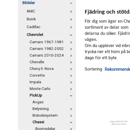
Bildelar
AMC
Fjädring och stöt
Buick
För dig som äger en Chev
Cadillac
sortiment av delar som 
delarna du söker. Fjädr
Chevrolet
vägen.
Camaro 1967-1981
Om du upplever vid inbr
Camaro 1982-2002
trycka ner ett hörn på b
Camaro 2010-2024
dags för ett byte.
Chevelle
Chevy II -Nova
Sortering
Corvette
Impala
Monte Carlo
PickUp
Avgas
Belysning
Bränslesystem
Chassi
Bromsdelar