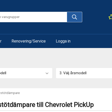
r
Renovering/Service
Logga in
odell
3. Välj årsmodell
g stötdämpare
stötdämpare till Chevrolet PickUp