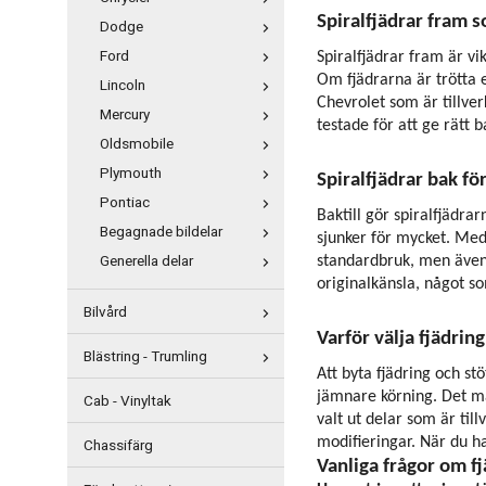
Spiralfjädrar fram 
Dodge
Ford
Spiralfjädrar fram är vi
Om fjädrarna är trötta e
Lincoln
Chevrolet som är tillver
Mercury
testade för att ge rätt
Oldsmobile
Plymouth
Spiralfjädrar bak fö
Pontiac
Baktill gör spiralfjädra
Begagnade bildelar
sjunker för mycket. Med
Generella delar
standardbruk, men även 
originalkänsla, något so
Bilvård
Varför välja fjädri
Blästring - Trumling
Att byta fjädring och st
jämnare körning. Det mä
Cab - Vinyltak
valt ut delar som är til
modifieringar. När du ha
Chassifärg
Vanliga frågor om f