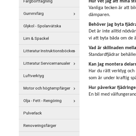
Färgborttagning
Hur vet jag att mina 
Vanliga tecken är att bi
Gummifärg
dämparen.
Behöver jag byta fjädr
Glykol - Spolarvätska
Det är inte alltid nödv
Lim & Spackel
vi att byta båda om de 
Vad är skillnaden mell
Litteratur Instruktionsböcker
Standardfjädrar behåller
Litteratur Servicemanualer
Kan jag montera delarn
Har du rätt verktyg och 
Luftverktyg
som är under kraftig sp
Hur påverkar fjädringe
Motor och högtempfärger
En bil med välfungerande
Olja - Fett - Rengöring
Pulverlack
Renoveringsfärger