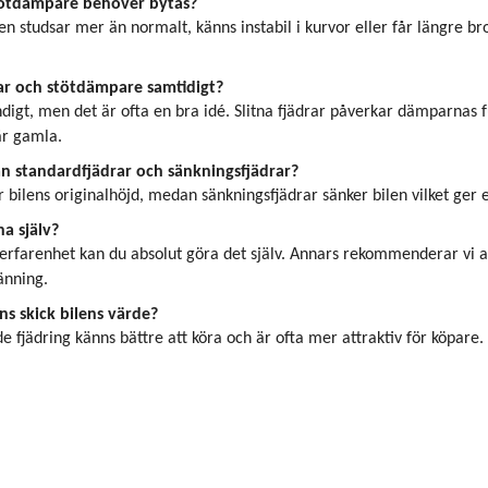
stötdämpare behöver bytas?
len studsar mer än normalt, känns instabil i kurvor eller får längre b
ar och stötdämpare samtidigt?
ändigt, men det är ofta en bra idé. Slitna fjädrar påverkar dämparnas
är gamla.
an standardfjädrar och sänkningsfjädrar?
 bilens originalhöjd, medan sänkningsfjädrar sänker bilen vilket ger 
a själv?
erfarenhet kan du absolut göra det själv. Annars rekommenderar vi att 
änning.
ns skick bilens värde?
 fjädring känns bättre att köra och är ofta mer attraktiv för köpare.