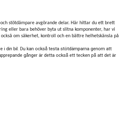
g och stötdämpare avgörande delar. Här hittar du ett brett
ng eller bara behöver byta ut slitna komponenter, har vi
 också om säkerhet, kontroll och en bättre helhetskänsla på
re i din bil. Du kan också testa stötdämparna genom att
 upprepande gånger är detta också ett tecken på att det är