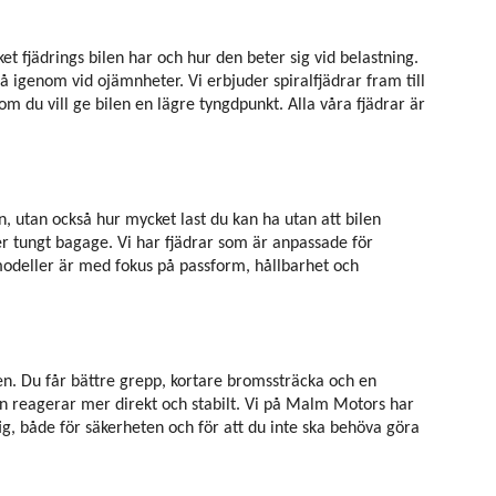
ket fjädrings bilen har och hur den beter sig vid belastning.
lå igenom vid ojämnheter. Vi erbjuder spiralfjädrar fram till
om du vill ge bilen en lägre tyngdpunkt. Alla våra fjädrar är
en, utan också hur mycket last du kan ha utan att bilen
er tungt bagage. Vi har fjädrar som är anpassade för
 modeller är med fokus på passform, hållbarhet och
igen. Du får bättre grepp, kortare bromssträcka och en
en reagerar mer direkt och stabilt. Vi på Malm Motors har
ig, både för säkerheten och för att du inte ska behöva göra