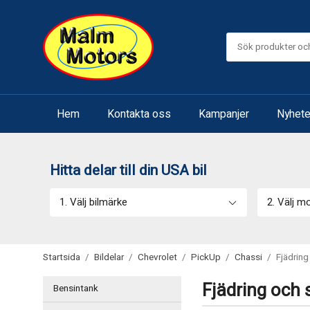
Hem
Kontakta oss
Kampanjer
Nyhete
Hitta delar till din USA bil
1. Välj bilmärke
2. Välj m
Startsida
/
Bildelar
/
Chevrolet
/
PickUp
/
Chassi
/
Fjädrin
Fjädring och 
Bensintank