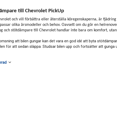
dämpare till Chevrolet PickUp
rolet och vill förbättra eller återställa köregenskaperna, är fjädrin
passar olika årsmodeller och behov. Oavsett om du gör en helrenoveri
ing och stötdämpare till Chevrolet handlar inte bara om komfort, utan
omsning att bilen gungar kan det vara en god idé att byta stötdämpa
ilen för att sedan släppa. Studsar bilen upp och fortsätter att gunga