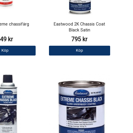
reme chassifärg
Eastwood 2K Chassis Coat
Black Satin
49 kr
795 kr
Köp
Köp