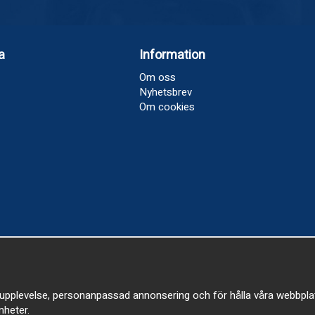
a
Information
Om oss
Nyhetsbrev
Om cookies
upplevelse, personanpassad annonsering och för hålla våra webbplatser
heter.