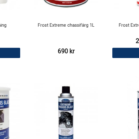
ing
Frost Extreme chassifärg 1L
Frost Ext
2
690 kr