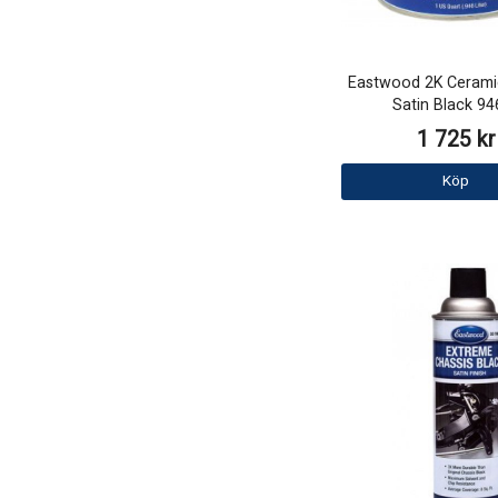
Eastwood 2K Cerami
Satin Black 94
1 725 kr
Köp