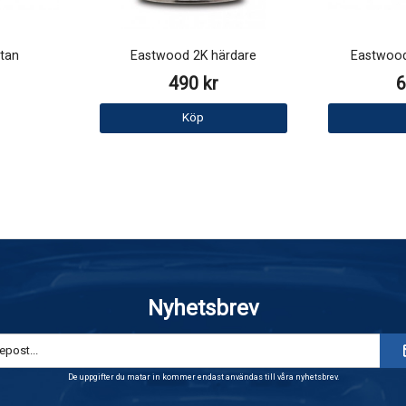
tan
Eastwood 2K härdare
Eastwood 
490 kr
6
Köp
Nyhetsbrev
De uppgifter du matar in kommer endast användas till våra nyhetsbrev.