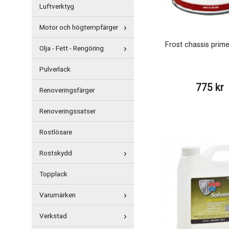
Luftverktyg
Motor och högtempfärger
Frost chassis prime
Olja - Fett - Rengöring
Pulverlack
775 kr
Renoveringsfärger
Renoveringssatser
Rostlösare
Rostskydd
Topplack
Varumärken
Verkstad