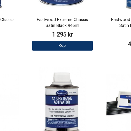
Chassis
Eastwood Extreme Chassis
Eastwood O
Satin Black 946ml
Satin
1 295 kr
4
Köp