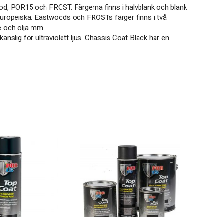
stwood, POR15 och FROST. Färgerna finns i halvblank och blank
 europeiska. Eastwoods och FROSTs färger finns i två
ge och olja mm.
nslig för ultraviolett ljus. Chassis Coat Black har en