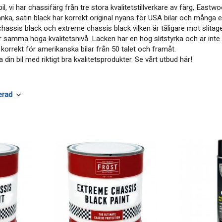
bil, vi har chassifärg från tre stora kvalitetstillverkare av färg, Ea
anka, satin black har korrekt original nyans för USA bilar och många
l chassis black och extreme chassis black vilken är tåligare mot slita
samma höga kvalitetsnivå. Lacken har en hög slitstyrka och är inte kä
korrekt för amerikanska bilar från 50 talet och framåt.
 din bil med riktigt bra kvalitetsprodukter. Se vårt utbud här!