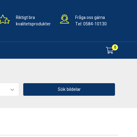
Riktigt bra
Fråga oss gärna
kvalitetsprodukter
Tel:
0584-10130
0
Sök bildelar