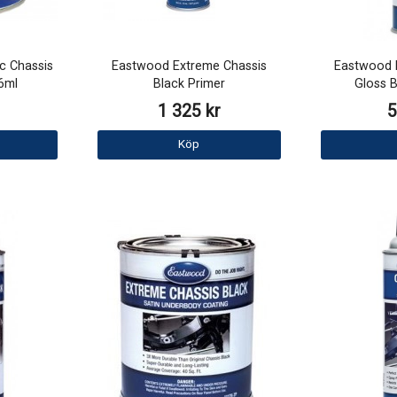
c Chassis
Eastwood Extreme Chassis
Eastwood 
6ml
Black Primer
Gloss B
1 325 kr
5
Köp