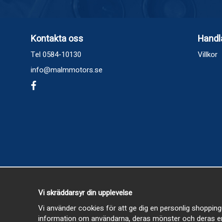
Kontakta oss
Handl
Tel 0584-10130
Villkor
info@malmmotors.se
Vi skräddarsyr din upplevelse
Vi använder cookies för att ge dig en personlig shopping
information om användarna, deras mönster och deras en