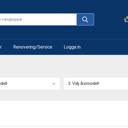
r
Renovering/Service
Logga in
odell
3. Välj årsmodell