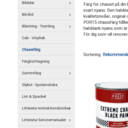
Bildelar
Färg för chassit på din 
svart nyans. Den halvbl
Bilvård
kvalitetsnivåer, origina
POR15 chassifärg håller 
Blästring - Trumling
halvblank nyans som är 
För dig som vill renovera
Cab - Vinyltak
Chassifärg
Sortering
Färgborttagning
Gummifärg
Glykol - Spolarvätska
Lim & Spackel
Litteratur Instruktionsböcker
Litteratur Servicemanualer