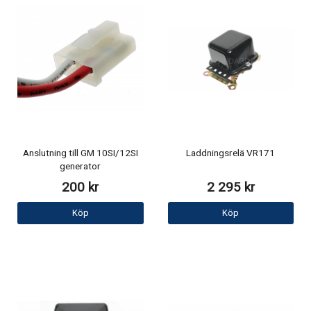
Anslutning till GM 10SI/12SI
Laddningsrelä VR171
generator
200 kr
2 295 kr
Köp
Köp