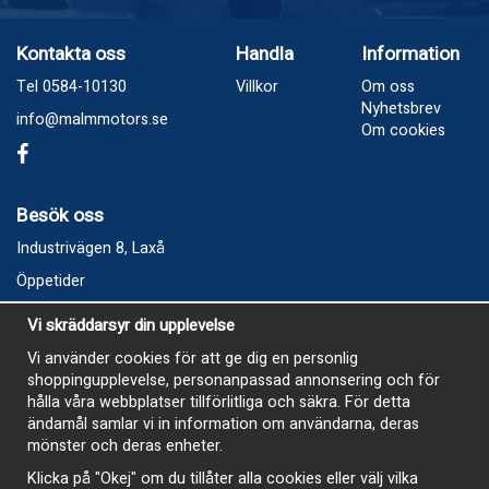
Kontakta oss
Handla
Information
Tel 0584-10130
Villkor
Om oss
Nyhetsbrev
info@malmmotors.se
Om cookies
Besök oss
Industrivägen 8, Laxå
Öppetider
Vecka 32
Vi skräddarsyr din upplevelse
Måndag kl 9-12, kl 13 - 15
Vi använder cookies för att ge dig en personlig
Onsdag kl 9-12, kl 13 - 15
shoppingupplevelse, personanpassad annonsering och för
Tisdag, Tordag och Fredag stängt
hålla våra webbplatser tillförlitliga och säkra. För detta
ändamål samlar vi in information om användarna, deras
E-Handelsbutiken är öppen och paket skickas hela
mönster och deras enheter.
sommaren
Klicka på "Okej" om du tillåter alla cookies eller välj vilka