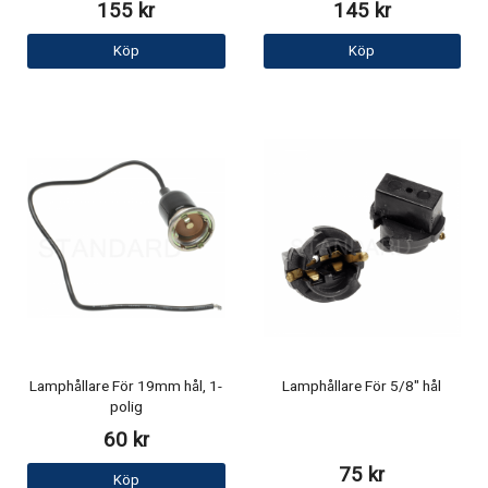
155 kr
145 kr
Köp
Köp
Lamphållare För 19mm hål, 1-
Lamphållare För 5/8" hål
polig
60 kr
75 kr
Köp