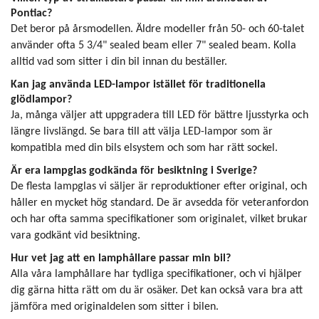
Pontiac?
Det beror på årsmodellen. Äldre modeller från 50- och 60-talet
använder ofta 5 3/4" sealed beam eller 7" sealed beam. Kolla
alltid vad som sitter i din bil innan du beställer.
Kan jag använda LED-lampor istället för traditionella
glödlampor?
Ja, många väljer att uppgradera till LED för bättre ljusstyrka och
längre livslängd. Se bara till att välja LED-lampor som är
kompatibla med din bils elsystem och som har rätt sockel.
Är era lampglas godkända för besiktning i Sverige?
De flesta lampglas vi säljer är reproduktioner efter original, och
håller en mycket hög standard. De är avsedda för veteranfordon
och har ofta samma specifikationer som originalet, vilket brukar
vara godkänt vid besiktning.
Hur vet jag att en lamphållare passar min bil?
Alla våra lamphållare har tydliga specifikationer, och vi hjälper
dig gärna hitta rätt om du är osäker. Det kan också vara bra att
jämföra med originaldelen som sitter i bilen.