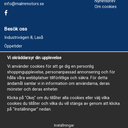
Nyhetsbrev
info@malmmotors.se
Om cookies
Besök oss
Industrivägen 8, Laxå
Öppetider
Vecka 32
Vi skräddarsyr din upplevelse
Måndag kl 9-12, kl 13 - 15
Vi använder cookies för att ge dig en personlig
Onsdag kl 9-12, kl 13 - 15
shoppingupplevelse, personanpassad annonsering och för
Tisdag, Tordag och Fredag stängt
hålla våra webbplatser tillförlitliga och säkra. För detta
ändamål samlar vi in information om användarna, deras
E-Handelsbutiken är öppen och paket skickas hela
mönster och deras enheter.
sommaren
Klicka på "Okej" om du tillåter alla cookies eller välj vilka
cookies du tillåter och vilka du vill stänga av genom att klicka
på "Inställningar" nedan.
Inställningar