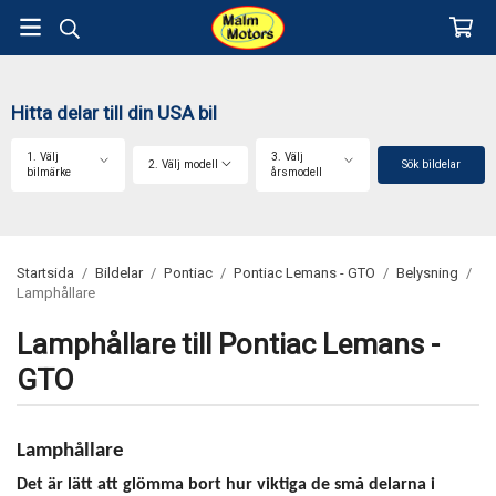
Hitta delar till din USA bil
1. Välj
3. Välj
2. Välj modell
Sök bildelar
bilmärke
årsmodell
Startsida
/
Bildelar
/
Pontiac
/
Pontiac Lemans - GTO
/
Belysning
/
Lamphållare
Lamphållare till Pontiac Lemans -
GTO
Lamphållare
Det är lätt att glömma bort hur viktiga de små delarna i