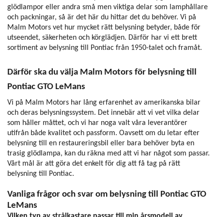
glödlampor eller andra små men viktiga delar som lamphållare
och packningar, så är det här du hittar det du behöver. Vi på
Malm Motors vet hur mycket rätt belysning betyder, både för
utseendet, säkerheten och körglädjen. Därför har vi ett brett
sortiment av belysning till Pontiac från 1950-talet och framåt.
Därför ska du välja Malm Motors för belysning till
Pontiac GTO LeMans
Vi på Malm Motors har lång erfarenhet av amerikanska bilar
och deras belysningssystem. Det innebär att vi vet vilka delar
som håller måttet, och vi har noga valt våra leverantörer
utifrån både kvalitet och passform. Oavsett om du letar efter
belysning till en restaureringsbil eller bara behöver byta en
trasig glödlampa, kan du räkna med att vi har något som passar.
Vårt mål är att göra det enkelt för dig att få tag på rätt
belysning till Pontiac.
Vanliga frågor och svar om belysning till Pontiac GTO
LeMans
Vilken typ av strålkastare passar till min årsmodell av