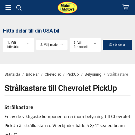
Hitta delar till din USA bil
1. Välj
3. Välj
2. Välj modell
Sök bildelar
bilmärke
årsmodell
Startsida
/
Bildelar
/
Chevrolet
/
PickUp
/
Belysning
/
Strålkastare
Strålkastare till Chevrolet PickUp
Strålkastare
En av de viktigaste komponenterna inom belysning till Chevrolet
PickUp är strålkastarna. Vi erbjuder både 5 3/4" sealed beam