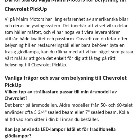
Därför ska du välja Malm Motors för belysning till
Chevrolet PickUp
Vi på Malm Motors har lång erfarenhet av amerikanska bilar
och deras belysningssystem. Det innebär att vi vet vilka delar
som håller måttet, och vi har noga valt våra leverantörer
utifrån både kvalitet och passform. Oavsett om du letar efter
belysning till en restaureringsbil eller bara behöver byta en
trasig glödlampa, kan du räkna med att vi har något som passar.
Vårt mål är att göra det enkelt för dig att få tag på rätt
belysning till Chevrolet PickUp.
Vanliga frågor och svar om belysning till Chevrolet
PickUp
Vilken typ av strålkastare passar till min årsmodell av
Chevrolet?
Det beror på årsmodellen. Äldre modeller från 50- och 60-talet
använder ofta 5 3/4" sealed beam eller 7" sealed beam. Kolla
alltid vad som sitter i din bil innan du beställer.
Kan jag använda LED-lampor istället för traditionella
glödlampor?