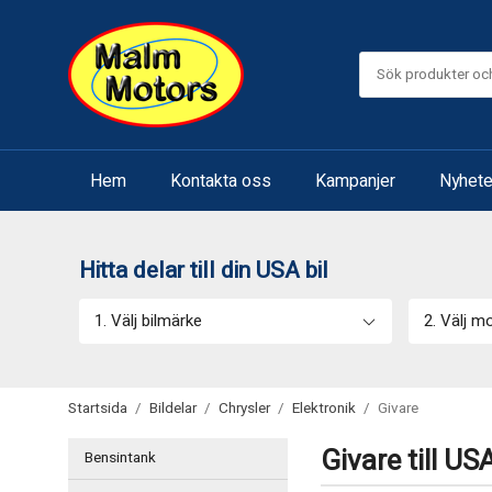
Hem
Kontakta oss
Kampanjer
Nyhete
Hitta delar till din USA bil
1. Välj bilmärke
2. Välj m
Startsida
/
Bildelar
/
Chrysler
/
Elektronik
/
Givare
Givare till USA
Bensintank