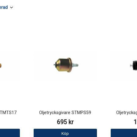
 STMTS17
Oljetrycksgivare STMPS59
Oljetryck
695 kr
1
Köp