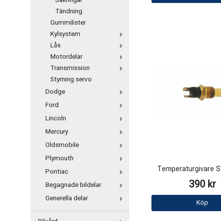
Säkringar
Tändning
Gummilister
Kylsystem
Lås
Motordelar
Transmission
Styrning servo
Dodge
Ford
Lincoln
Mercury
Oldsmobile
Plymouth
Temperaturgivare
Pontiac
390 kr
Begagnade bildelar
Generella delar
Köp