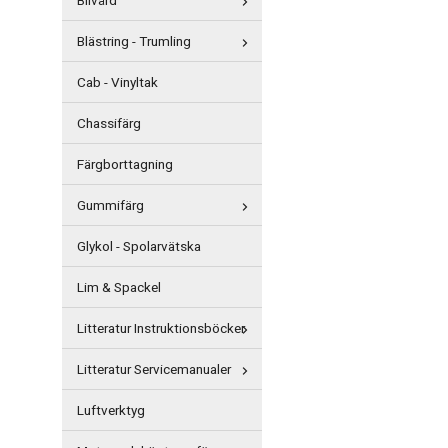
Bilvård
Blästring - Trumling
Cab - Vinyltak
Chassifärg
Färgborttagning
Gummifärg
Glykol - Spolarvätska
Lim & Spackel
Litteratur Instruktionsböcker
Litteratur Servicemanualer
Luftverktyg