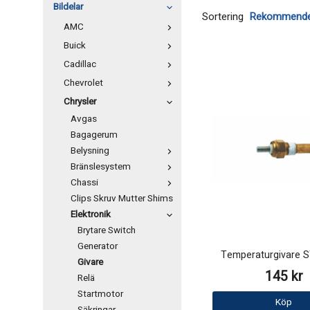
Bildelar
Sortering
AMC
Buick
Cadillac
Chevrolet
Chrysler
Avgas
Bagagerum
Belysning
Bränslesystem
Chassi
Clips Skruv Mutter Shims
Elektronik
Brytare Switch
Generator
Temperaturgivare
Givare
145 kr
Relä
Startmotor
Köp