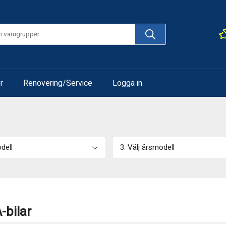
r
Renovering/Service
Logga in
odell
3. Välj årsmodell
-bilar