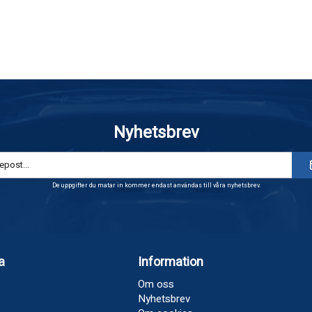
Nyhetsbrev
De uppgifter du matar in kommer endast användas till våra nyhetsbrev.
a
Information
Om oss
Nyhetsbrev