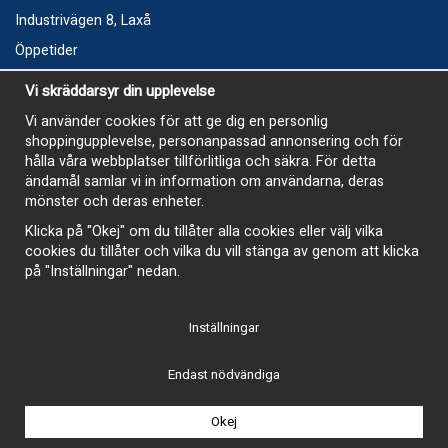
Industrivägen 8, Laxå
Öppetider
Vecka 32
Vi skräddarsyr din upplevelse
Måndag kl 9-12, kl 13 - 15
Vi använder cookies för att ge dig en personlig
Onsdag kl 9-12, kl 13 - 15
shoppingupplevelse, personanpassad annonsering och för
Tisdag, Tordag och Fredag stängt
hålla våra webbplatser tillförlitliga och säkra. För detta
ändamål samlar vi in information om användarna, deras
E-Handelsbutiken är öppen och paket skickas hela
mönster och deras enheter.
sommaren
Klicka på "Okej" om du tillåter alla cookies eller välj vilka
cookies du tillåter och vilka du vill stänga av genom att klicka
på "Inställningar" nedan.
Inställningar
-
Endast nödvändiga
Okej
Drift & produktion:
Wikinggruppen