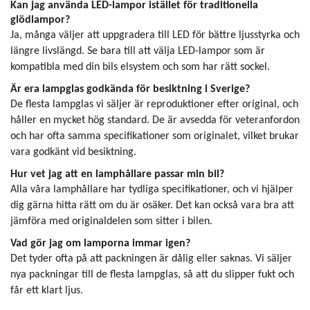
Kan jag använda LED-lampor istället för traditionella
glödlampor?
Ja, många väljer att uppgradera till LED för bättre ljusstyrka och
längre livslängd. Se bara till att välja LED-lampor som är
kompatibla med din bils elsystem och som har rätt sockel.
Är era lampglas godkända för besiktning i Sverige?
De flesta lampglas vi säljer är reproduktioner efter original, och
håller en mycket hög standard. De är avsedda för veteranfordon
och har ofta samma specifikationer som originalet, vilket brukar
vara godkänt vid besiktning.
Hur vet jag att en lamphållare passar min bil?
Alla våra lamphållare har tydliga specifikationer, och vi hjälper
dig gärna hitta rätt om du är osäker. Det kan också vara bra att
jämföra med originaldelen som sitter i bilen.
Vad gör jag om lamporna immar igen?
Det tyder ofta på att packningen är dålig eller saknas. Vi säljer
nya packningar till de flesta lampglas, så att du slipper fukt och
får ett klart ljus.