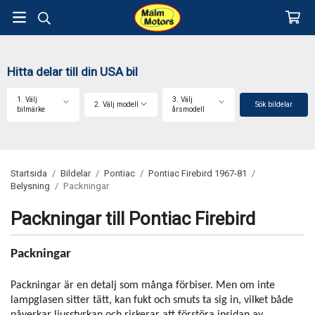
Hitta delar till din USA bil
1. Välj
3. Välj
2. Välj modell
Sök bildelar
bilmärke
årsmodell
Startsida
/
Bildelar
/
Pontiac
/
Pontiac Firebird 1967-81
/
Belysning
/
Packningar
Packningar till Pontiac Firebird
Packningar
Packningar är en detalj som många förbiser. Men om inte
lampglasen sitter tätt, kan fukt och smuts ta sig in, vilket både