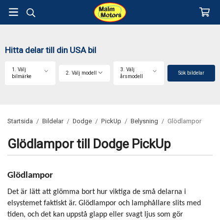
Hitta delar till din USA bil
1. Välj
3. Välj
2. Välj modell
Sök bildelar
bilmärke
årsmodell
Startsida
/
Bildelar
/
Dodge
/
PickUp
/
Belysning
/
Glödlampor
Glödlampor till Dodge PickUp
Glödlampor
Det är lätt att glömma bort hur viktiga de små delarna i
elsystemet faktiskt är. Glödlampor och lamphållare slits med
tiden, och det kan uppstå glapp eller svagt ljus som gör