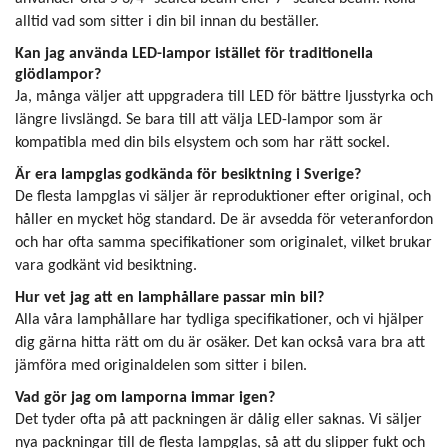
alltid vad som sitter i din bil innan du beställer.
Kan jag använda LED-lampor istället för traditionella
glödlampor?
Ja, många väljer att uppgradera till LED för bättre ljusstyrka och
längre livslängd. Se bara till att välja LED-lampor som är
kompatibla med din bils elsystem och som har rätt sockel.
Är era lampglas godkända för besiktning i Sverige?
De flesta lampglas vi säljer är reproduktioner efter original, och
håller en mycket hög standard. De är avsedda för veteranfordon
och har ofta samma specifikationer som originalet, vilket brukar
vara godkänt vid besiktning.
Hur vet jag att en lamphållare passar min bil?
Alla våra lamphållare har tydliga specifikationer, och vi hjälper
dig gärna hitta rätt om du är osäker. Det kan också vara bra att
jämföra med originaldelen som sitter i bilen.
Vad gör jag om lamporna immar igen?
Det tyder ofta på att packningen är dålig eller saknas. Vi säljer
nya packningar till de flesta lampglas, så att du slipper fukt och