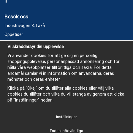
Besök oss
Industrivägen 8, Laxå
Öppetider
Vecka 32
Vi skräddarsyr din upplevelse
Måndag kl 9-12, kl 13 - 15
Vi använder cookies för att ge dig en personlig
Onsdag kl 9-12, kl 13 - 15
shoppingupplevelse, personanpassad annonsering och för
Tisdag, Tordag och Fredag stängt
hålla våra webbplatser tillförlitliga och säkra. För detta
ändamål samlar vi in information om användarna, deras
E-Handelsbutiken är öppen och paket skickas hela
mönster och deras enheter.
sommaren
Klicka på "Okej" om du tillåter alla cookies eller välj vilka
cookies du tillåter och vilka du vill stänga av genom att klicka
på "Inställningar" nedan.
Inställningar
-
Endast nödvändiga