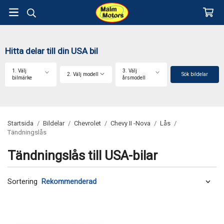
Hitta delar till din USA bil
1. Välj
3. Välj
2. Välj modell
Sök bildelar
bilmärke
årsmodell
Startsida
/
Bildelar
/
Chevrolet
/
Chevy II -Nova
/
Lås
/
Tändningslås
Tändningslås till USA-bilar
Sortering