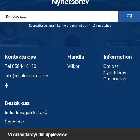
Nyhetsbrev
De uppgifter du matar in kommer endast användas till våra nyhetsbrev.
Kontakta oss
Handla
Information
Tel 0584-10130
Villkor
Om oss
Nyhetsbrev
info@malmmotors.se
Om cookies
Besök oss
Industrivägen 8, Laxå
Öppetider
Vecka 32
Vi skräddarsyr din upplevelse