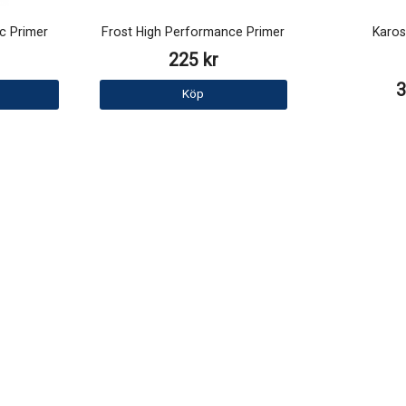
c Primer
Frost High Performance Primer
Karos
225 kr
3
Köp