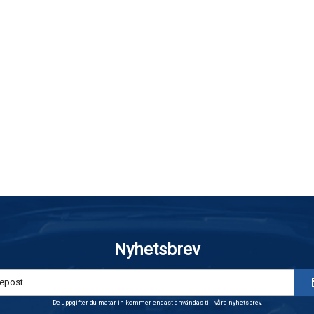
Nyhetsbrev
De uppgifter du matar in kommer endast användas till våra nyhetsbrev.