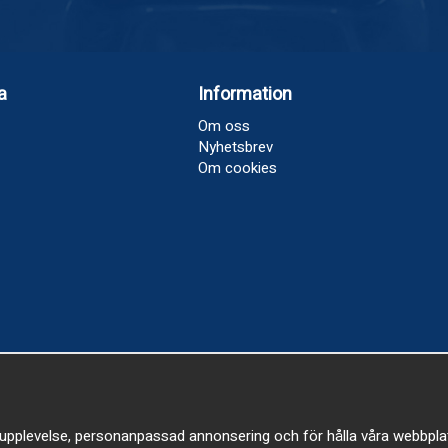
a
Information
Om oss
Nyhetsbrev
Om cookies
upplevelse, personanpassad annonsering och för hålla våra webbplatser