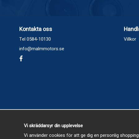
Kontakta oss
Handl
Tel 0584-10130
Villkor
info@malmmotors.se
Vi skräddarsyr din upplevelse
Vi använder cookies för att ge dig en personlig shopping