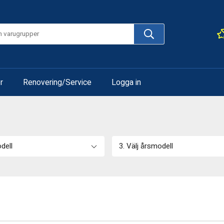
r
Renovering/Service
Logga in
odell
3. Välj årsmodell