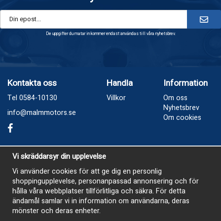
De uppgifter du matar in kommer endast användas till våra nyhetsbrev.
Kontakta oss
Handla
Information
Tel 0584-10130
Villkor
Om oss
Nyhetsbrev
info@malmmotors.se
Om cookies
Besök oss
Vi skräddarsyr din upplevelse
Industrivägen 8, Laxå
Vi använder cookies för att ge dig en personlig
shoppingupplevelse, personanpassad annonsering och för
Öppetider
hålla våra webbplatser tillförlitliga och säkra. För detta
Måndag - Tisdag 13-17
ändamål samlar vi in information om användarna, deras
mönster och deras enheter.
Onsdag Stängt