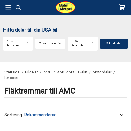
Hitta delar till din USA bil
1. Välj
3. Välj
2. Välj modell
Sök bildelar
bilmärke
årsmodell
Startsida
/
Bildelar
/
AMC
/
AMC AMX Javelin
/
Motordelar
/
Remmar
Fläktremmar till AMC
Sortering