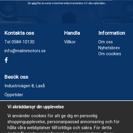
De uppgifter du matar in kommer endast användas till våra nyhetsbrev.
Kontakta oss
Handla
Information
Tel 0584-10130
Villkor
Om oss
Nyhetsbrev
info@malmmotors.se
Om cookies
Besök oss
Industrivägen 8, Laxå
Öppetider
Vecka 32
Vi skräddarsyr din upplevelse
Måndag kl 9-12, kl 13 - 15
Vi använder cookies för att ge dig en personlig
Onsdag kl 9-12, kl 13 - 15
shoppingupplevelse, personanpassad annonsering och för
Tisdag, Tordag och Fredag stängt
hålla våra webbplatser tillförlitliga och säkra. För detta