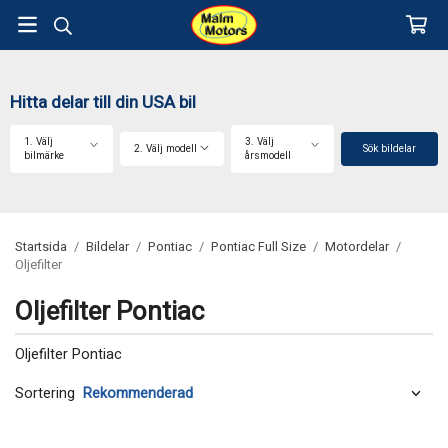
Hitta delar till din USA bil
1. Välj
3. Välj
2. Välj modell
Sök bildelar
bilmärke
årsmodell
Startsida
/
Bildelar
/
Pontiac
/
Pontiac Full Size
/
Motordelar
/
Oljefilter
Oljefilter Pontiac
Oljefilter Pontiac
Sortering