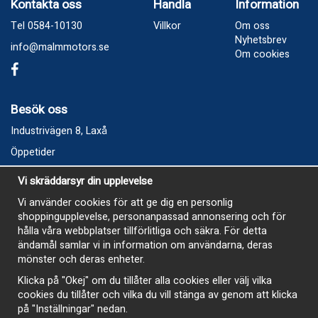
Kontakta oss
Handla
Information
Tel 0584-10130
Villkor
Om oss
Nyhetsbrev
info@malmmotors.se
Om cookies
Besök oss
Industrivägen 8, Laxå
Öppetider
Vecka 32
Vi skräddarsyr din upplevelse
Måndag kl 9-12, kl 13 - 15
Vi använder cookies för att ge dig en personlig
Onsdag kl 9-12, kl 13 - 15
shoppingupplevelse, personanpassad annonsering och för
Tisdag, Tordag och Fredag stängt
hålla våra webbplatser tillförlitliga och säkra. För detta
ändamål samlar vi in information om användarna, deras
E-Handelsbutiken är öppen och paket skickas hela
mönster och deras enheter.
sommaren
Klicka på "Okej" om du tillåter alla cookies eller välj vilka
cookies du tillåter och vilka du vill stänga av genom att klicka
på "Inställningar" nedan.