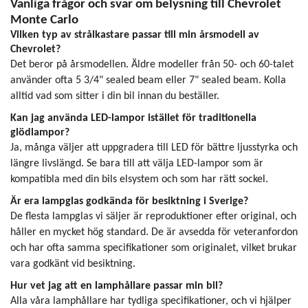
Vanliga frågor och svar om belysning till Chevrolet
Monte Carlo
Vilken typ av strålkastare passar till min årsmodell av
Chevrolet?
Det beror på årsmodellen. Äldre modeller från 50- och 60-talet
använder ofta 5 3/4" sealed beam eller 7" sealed beam. Kolla
alltid vad som sitter i din bil innan du beställer.
Kan jag använda LED-lampor istället för traditionella
glödlampor?
Ja, många väljer att uppgradera till LED för bättre ljusstyrka och
längre livslängd. Se bara till att välja LED-lampor som är
kompatibla med din bils elsystem och som har rätt sockel.
Är era lampglas godkända för besiktning i Sverige?
De flesta lampglas vi säljer är reproduktioner efter original, och
håller en mycket hög standard. De är avsedda för veteranfordon
och har ofta samma specifikationer som originalet, vilket brukar
vara godkänt vid besiktning.
Hur vet jag att en lamphållare passar min bil?
Alla våra lamphållare har tydliga specifikationer, och vi hjälper