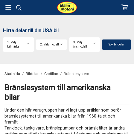
Hitta delar till din USA bil
1. Välj
3. Välj
2. Välj modell
Sök bildelar
bilmärke
årsmodell
Startsida
/
Bildelar
/
Cadillac
/
Bränslesystem
Bränslesystem till amerikanska
bilar
Under den här varugruppen har vi lagt upp artiklar som berör
bränslesystemet till amerikanska bilar från 1960-talet och
framåt.
Tanklock, tankgivare, bränslepumpar och bränslefilter är andra