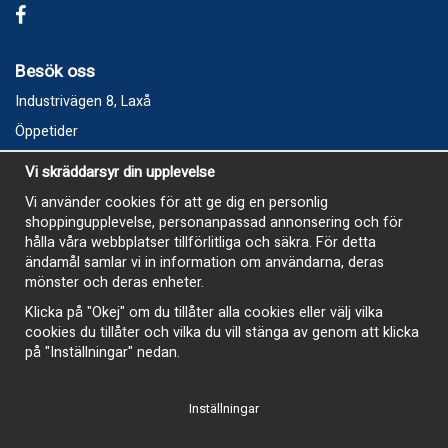
Besök oss
Industrivägen 8, Laxå
Öppetider
Vecka 32
Vi skräddarsyr din upplevelse
Måndag kl 9-12, kl 13 - 15
Vi använder cookies för att ge dig en personlig
Onsdag kl 9-12, kl 13 - 15
shoppingupplevelse, personanpassad annonsering och för
Tisdag, Tordag och Fredag stängt
hålla våra webbplatser tillförlitliga och säkra. För detta
ändamål samlar vi in information om användarna, deras
E-Handelsbutiken är öppen och paket skickas hela
mönster och deras enheter.
sommaren
Klicka på "Okej" om du tillåter alla cookies eller välj vilka
cookies du tillåter och vilka du vill stänga av genom att klicka
på "Inställningar" nedan.
Inställningar
-