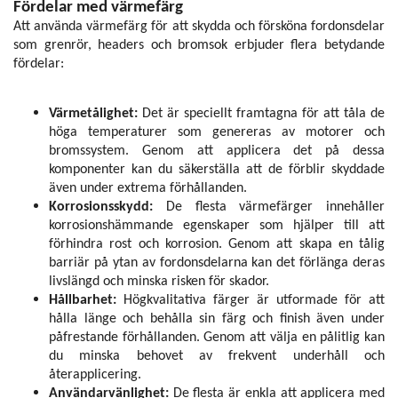
Fördelar med värmefärg
Att använda värmefärg för att skydda och försköna fordonsdelar
som grenrör, headers och bromsok erbjuder flera betydande
fördelar:
Värmetålighet:
Det är speciellt framtagna för att tåla de
höga temperaturer som genereras av motorer och
bromssystem. Genom att applicera det på dessa
komponenter kan du säkerställa att de förblir skyddade
även under extrema förhållanden.
Korrosionsskydd:
De flesta värmefärger innehåller
korrosionshämmande egenskaper som hjälper till att
förhindra rost och korrosion. Genom att skapa en tålig
barriär på ytan av fordonsdelarna kan det förlänga deras
livslängd och minska risken för skador.
Hållbarhet:
Högkvalitativa färger är utformade för att
hålla länge och behålla sin färg och finish även under
påfrestande förhållanden. Genom att välja en pålitlig kan
du minska behovet av frekvent underhåll och
återapplicering.
Användarvänlighet:
De flesta är enkla att applicera med