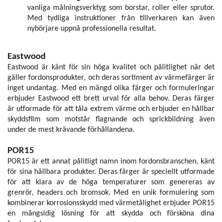
vanliga målningsverktyg som borstar, roller eller sprutor.
Med tydliga instruktioner från tillverkaren kan även
nybörjare uppnå professionella resultat.
Eastwood
Eastwood är känt för sin höga kvalitet och pålitlighet när det
gäller fordonsprodukter, och deras sortiment av värmefärger är
inget undantag. Med en mängd olika färger och formuleringar
erbjuder Eastwood ett brett urval för alla behov. Deras färger
är utformade för att tåla extrem värme och erbjuder en hållbar
skyddsfilm som motstår flagnande och sprickbildning även
under de mest krävande förhållandena.
POR15
POR15 är ett annat pålitligt namn inom fordonsbranschen, känt
för sina hållbara produkter. Deras färger är speciellt utformade
för att klara av de höga temperaturer som genereras av
grenrör, headers och bromsok. Med en unik formulering som
kombinerar korrosionsskydd med värmetålighet erbjuder POR15
en mångsidig lösning för att skydda och försköna dina