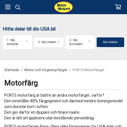
Hitta delar till din USA bil
1. Välj
3. Välj
2. Välj modell
Sök bildelar
bilmärke
årsmodell
Startsida
/
Motor och högtempfärger
/
POR15 Motorfärger
Motorfärg
POR15 motorfärg
är bättre än andra motorfärger, varför?
Den innehåller 80% färgpigment och därmed mindre lösningsmedel
som dunstar bort i luften.
Den ger därför en djupare och finare nyans.
Den är lätt att applicera utan bestående penseldrag.
POR15 motorfärger finns i flera olika färgnyanser för USA-bilar och