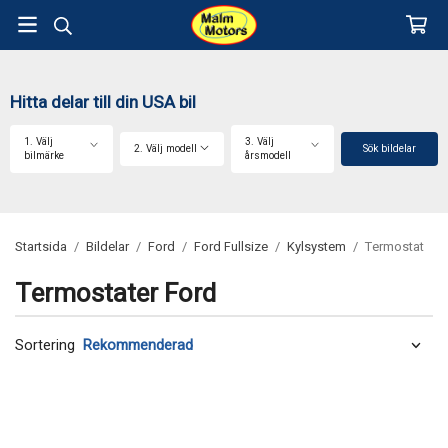
Hitta delar till din USA bil
1. Välj
3. Välj
2. Välj modell
Sök bildelar
bilmärke
årsmodell
Startsida
/
Bildelar
/
Ford
/
Ford Fullsize
/
Kylsystem
/
Termostat
Termostater Ford
Sortering