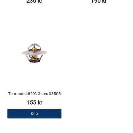
230 kr
190 kr
Termostat 82°C Gates 33508
155 kr
Köp