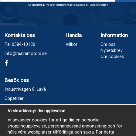
De uppgifter du matar in kommer endast användas till våra nyhetsbrev.
Kontakta oss
Handla
Information
Tel 0584-10130
Villkor
Om oss
Nyhetsbrev
info@malmmotors.se
Om cookies
Besök oss
Industrivägen 8, Laxå
Öppetider
Vecka 32
Vi skräddarsyr din upplevelse
Måndag kl 9-12, kl 13 - 15
Vi använder cookies för att ge dig en personlig
Onsdag kl 9-12, kl 13 - 15
shoppingupplevelse, personanpassad annonsering och för
Tisdag, Tordag och Fredag stängt
hålla våra webbplatser tillförlitliga och säkra. För detta