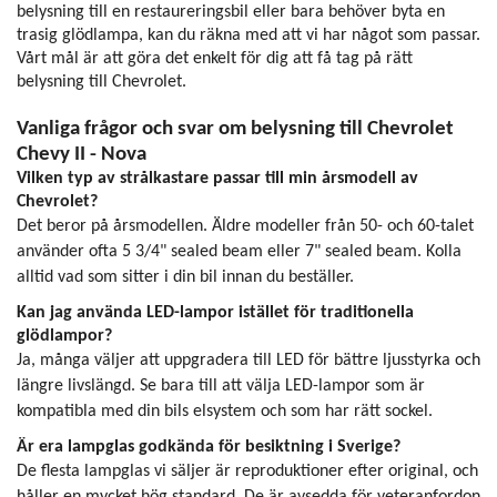
belysning till en restaureringsbil eller bara behöver byta en
trasig glödlampa, kan du räkna med att vi har något som passar.
Vårt mål är att göra det enkelt för dig att få tag på rätt
belysning till Chevrolet.
Vanliga frågor och svar om belysning till Chevrolet
Chevy II - Nova
Vilken typ av strålkastare passar till min årsmodell av
Chevrolet?
Det beror på årsmodellen. Äldre modeller från 50- och 60-talet
använder ofta 5 3/4" sealed beam eller 7" sealed beam. Kolla
alltid vad som sitter i din bil innan du beställer.
Kan jag använda LED-lampor istället för traditionella
glödlampor?
Ja, många väljer att uppgradera till LED för bättre ljusstyrka och
längre livslängd. Se bara till att välja LED-lampor som är
kompatibla med din bils elsystem och som har rätt sockel.
Är era lampglas godkända för besiktning i Sverige?
De flesta lampglas vi säljer är reproduktioner efter original, och
håller en mycket hög standard. De är avsedda för veteranfordon