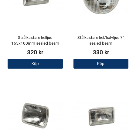
Strålkastare helljus
Stålkastare hel/halvljus 7"
165x100mm sealed beam
sealed beam
320 kr
330 kr
Köp
Köp