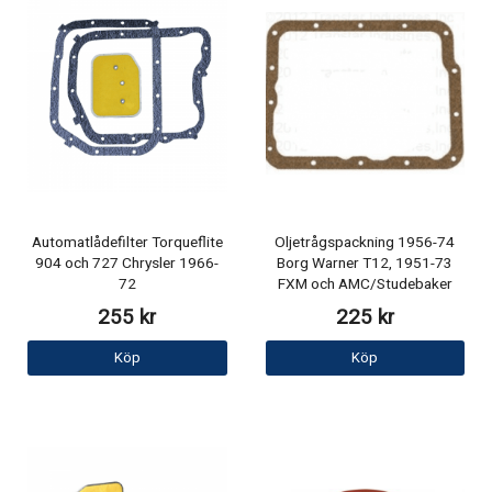
Automatlådefilter Torqueflite
Oljetrågspackning 1956-74
904 och 727 Chrysler 1966-
Borg Warner T12, 1951-73
72
FXM och AMC/Studebaker
255 kr
225 kr
Köp
Köp