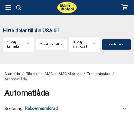
Hitta delar till din USA bil
1. Välj
3. Välj
2. Välj modell
Sök bildelar
bilmärke
årsmodell
Startsida
/
Bildelar
/
AMC
/
AMC Midsize
/
Transmission
/
Automatlåda
Automatlåda
Sortering