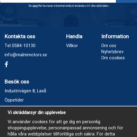
De uppgifter du matar in kommer endast användas till våra nyhetsbrev.
Kontakta oss
Handla
Information
Tel 0584-10130
Villkor
Om oss
Nyhetsbrev
info@malmmotors.se
Om cookies
Besök oss
Industrivägen 8, Laxå
Öppetider
Vecka 32
Vi skräddarsyr din upplevelse
Måndag kl 9-12, kl 13 - 15
Vi använder cookies för att ge dig en personlig
Onsdag kl 9-12, kl 13 - 15
shoppingupplevelse, personanpassad annonsering och för
Tisdag, Tordag och Fredag stängt
hålla våra webbplatser tillförlitliga och säkra. För detta