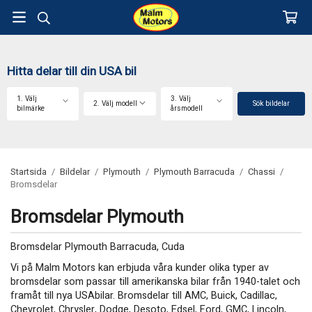
Hitta delar till din USA bil
1. Välj
3. Välj
2. Välj modell
Sök bildelar
bilmärke
årsmodell
Startsida
/
Bildelar
/
Plymouth
/
Plymouth Barracuda
/
Chassi
/
Bromsdelar
Bromsdelar Plymouth
Bromsdelar Plymouth Barracuda, Cuda
Vi på Malm Motors kan erbjuda våra kunder olika typer av
bromsdelar som passar till amerikanska bilar från 1940-talet och
framåt till nya USAbilar. Bromsdelar till AMC, Buick, Cadillac,
Chevrolet, Chrysler, Dodge, Desoto, Edsel, Ford, GMC, Lincoln,