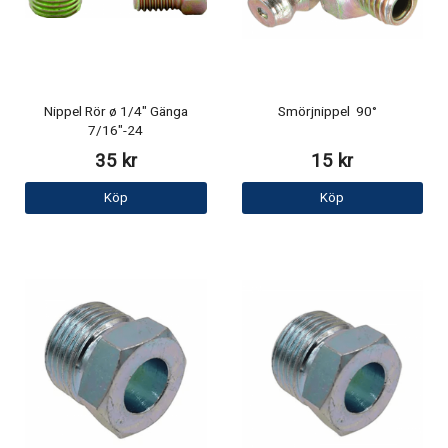
Nippel Rör ø 1/4" Gänga
Smörjnippel 90°
7/16"-24
35 kr
15 kr
Köp
Köp