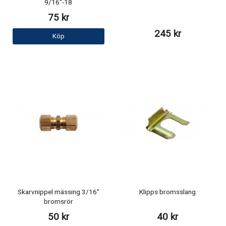
9/16"-18
75 kr
245 kr
Köp
Skarvnippel mässing 3/16"
Klipps bromsslang
bromsrör
50 kr
40 kr