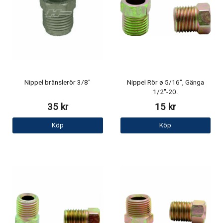
Nippel bränslerör 3/8"
Nippel Rör ø 5/16", Gänga
1/2"-20.
35 kr
15 kr
Köp
Köp