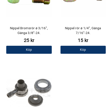
Nippel Bromsrör ø 3/16",
Nippel rör ø 1/4", Gänga
Gänga 3/8"-24.
7/16"-24.
25 kr
15 kr
Köp
Köp