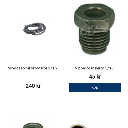
Skyddsspiral bromsrör 3/16"
Nippel bränslerör 5/16"
45 kr
240 kr
Köp