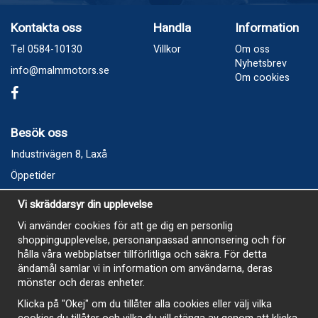
Kontakta oss
Handla
Information
Tel 0584-10130
Villkor
Om oss
Nyhetsbrev
info@malmmotors.se
Om cookies
Besök oss
Industrivägen 8, Laxå
Öppetider
Vecka 32
Vi skräddarsyr din upplevelse
Måndag kl 9-12, kl 13 - 15
Vi använder cookies för att ge dig en personlig
Onsdag kl 9-12, kl 13 - 15
shoppingupplevelse, personanpassad annonsering och för
Tisdag, Tordag och Fredag stängt
hålla våra webbplatser tillförlitliga och säkra. För detta
ändamål samlar vi in information om användarna, deras
E-Handelsbutiken är öppen och paket skickas hela
mönster och deras enheter.
sommaren
Klicka på "Okej" om du tillåter alla cookies eller välj vilka