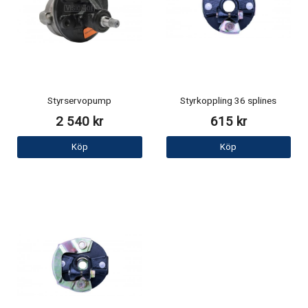
Styrservopump
Styrkoppling 36 splines
2 540 kr
615 kr
Köp
Köp