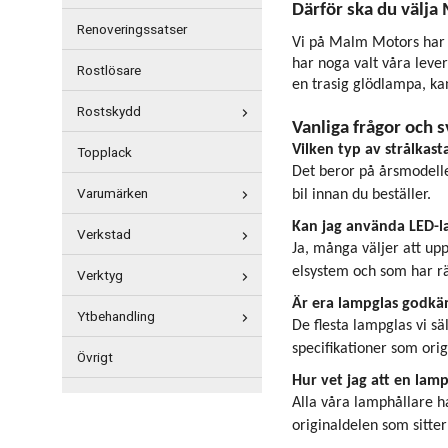
Därför ska du välja
Renoveringssatser
Vi på Malm Motors har l
har noga valt våra lever
Rostlösare
en trasig glödlampa, kan
Rostskydd
Vanliga frågor och s
Vilken typ av strålkast
Topplack
Det beror på årsmodelle
Varumärken
bil innan du beställer.
Kan jag använda LED-la
Verkstad
Ja, många väljer att upp
elsystem och som har rä
Verktyg
Är era lampglas godkän
Ytbehandling
De flesta lampglas vi s
specifikationer som orig
Övrigt
Hur vet jag att en lamp
Alla våra lamphållare ha
originaldelen som sitter 