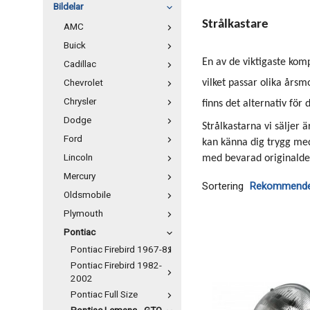
Bildelar
Strålkastare
AMC
Buick
En av de viktigaste kom
Cadillac
Chevrolet
vilket passar olika årsm
Chrysler
finns det alternativ för d
Dodge
Strålkastarna vi säljer 
Ford
kan känna dig trygg med
Lincoln
med bevarad originaldes
Mercury
Sortering
Oldsmobile
Plymouth
Pontiac
Pontiac Firebird 1967-81
Pontiac Firebird 1982-
2002
Pontiac Full Size