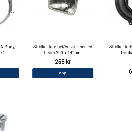
 A-Body,
Strålkastare hel/halvljus sealed
Strålkastar
-74
beam 200 x 142mm
Ponti
255 kr
6
Köp