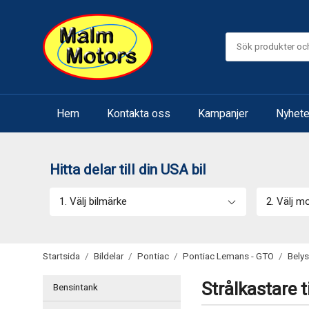
Hem
Kontakta oss
Kampanjer
Nyhete
Hitta delar till din USA bil
1. Välj bilmärke
2. Välj m
Startsida
/
Bildelar
/
Pontiac
/
Pontiac Lemans - GTO
/
Bely
Strålkastare 
Bensintank