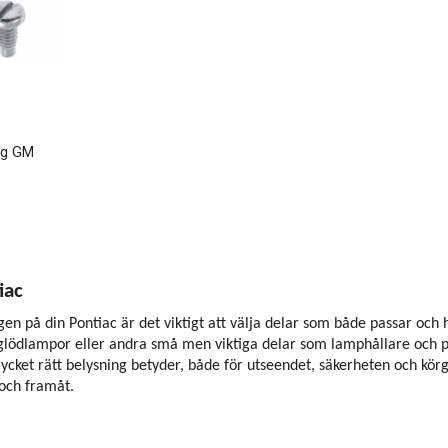
rg GM
iac
gen på din Pontiac är det viktigt att välja delar som både passar och 
 glödlampor eller andra små men viktiga delar som lamphållare och pa
et rätt belysning betyder, både för utseendet, säkerheten och körgläd
 och framåt.