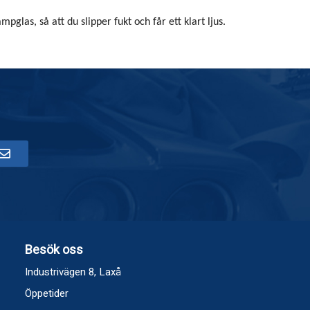
mpglas, så att du slipper fukt och får ett klart ljus.
Besök oss
Industrivägen 8, Laxå
Öppetider