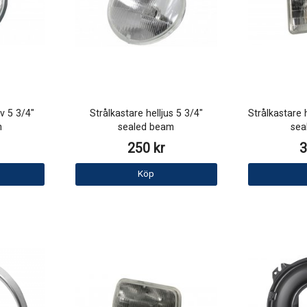
v 5 3/4"
Strålkastare helljus 5 3/4"
Strålkastare
m
sealed beam
sea
250 kr
3
Köp