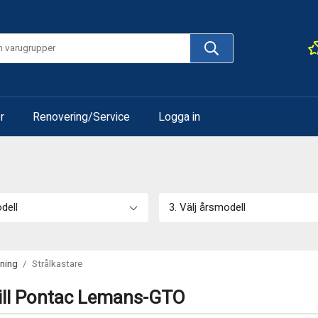
r
Renovering/Service
Logga in
odell
3. Välj årsmodell
sning
/
Strålkastare
till Pontac Lemans-GTO