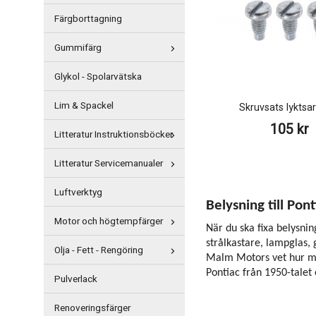
Färgborttagning
Gummifärg
Glykol - Spolarvätska
Lim & Spackel
Skruvsats lyktsa
105 kr
Litteratur Instruktionsböcker
Litteratur Servicemanualer
Luftverktyg
Belysning till Pont
Motor och högtempfärger
När du ska fixa belysnin
strålkastare, lampglas,
Olja - Fett - Rengöring
Malm Motors vet hur myck
Pontiac från 1950-talet
Pulverlack
Renoveringsfärger