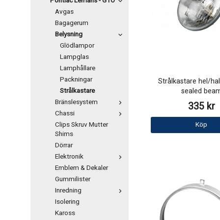
Pontiac Lemans - GTO
Avgas
Bagagerum
Belysning
Glödlampor
Lampglas
Lamphållare
Packningar
Strålkastare hel/hal
Strålkastare
sealed bea
Bränslesystem
335 kr
Chassi
Clips Skruv Mutter
Köp
Shims
Dörrar
Elektronik
Emblem & Dekaler
Gummilister
Inredning
Isolering
Kaross