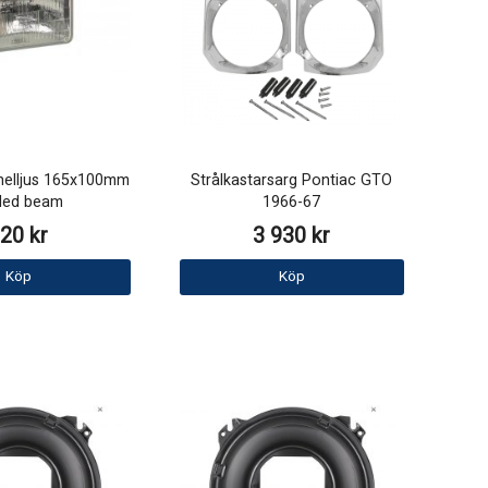
 helljus 165x100mm
Strålkastarsarg Pontiac GTO
led beam
1966-67
20 kr
3 930 kr
Köp
Köp