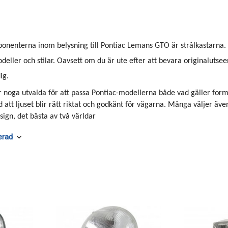
ponenterna inom belysning till Pontiac Lemans GTO är strålkastarna
odeller och stilar. Oavsett om du är ute efter att bevara originalutsee
ig.
är noga utvalda för att passa Pontiac-modellerna både vad gäller form 
 att ljuset blir rätt riktat och godkänt för vägarna. Många väljer äv
ign, det bästa av två världar