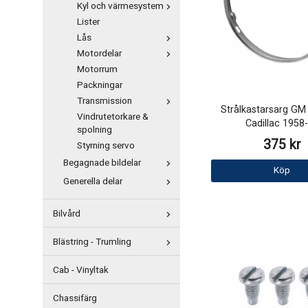
Kyl och värmesystem
Lister
Lås
Motordelar
Motorrum
Packningar
Transmission
Strålkastarsarg GM
Vindrutetorkare &
Cadillac 1958
spolning
375 kr
Styrning servo
Begagnade bildelar
Köp
Generella delar
Bilvård
Blästring - Trumling
Cab - Vinyltak
Chassifärg