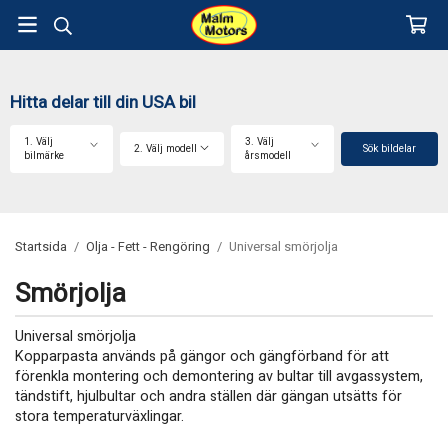
Hitta delar till din USA bil
1. Välj
3. Välj
2. Välj modell
Sök bildelar
bilmärke
årsmodell
Startsida
/
Olja - Fett - Rengöring
/
Universal smörjolja
Smörjolja
Universal smörjolja
Kopparpasta används på gängor och gängförband för att
förenkla montering och demontering av bultar till avgassystem,
tändstift, hjulbultar och andra ställen där gängan utsätts för
stora temperaturväxlingar.