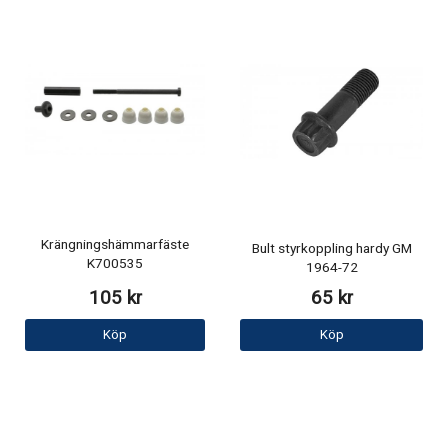
Krängningshämmarfäste
Bult styrkoppling hardy GM
K700535
1964-72
105 kr
65 kr
Köp
Köp