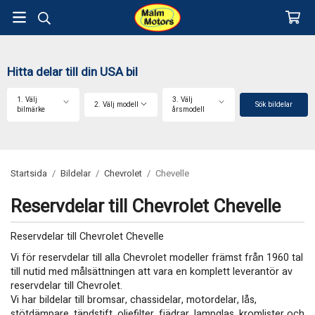
Hitta delar till din USA bil
1. Välj
3. Välj
2. Välj modell
Sök bildelar
bilmärke
årsmodell
Startsida
/
Bildelar
/
Chevrolet
/
Chevelle
Reservdelar till Chevrolet Chevelle
Reservdelar till Chevrolet Chevelle
Vi för reservdelar till alla Chevrolet modeller främst från 1960 tal
till nutid med målsättningen att vara en komplett leverantör av
reservdelar till Chevrolet.
Vi har bildelar till bromsar, chassidelar, motordelar, lås,
stötdämpare, tändstift, oljefilter, fjädrar, lampglas, kromlister och