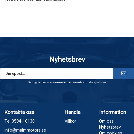
Nyhetsbrev
De uppgifter du matar in kommer endast användas till våra nyhetsbrev.
Kontakta oss
Handla
Information
Tel 0584-10130
Villkor
Om oss
Nyhetsbrev
info@malmmotors.se
Om cookies