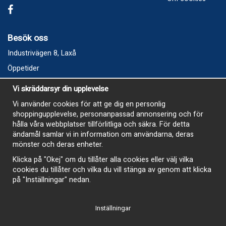
Besök oss
Industrivägen 8, Laxå
Öppetider
Vecka 32
Vi skräddarsyr din upplevelse
Måndag kl 9-12, kl 13 - 15
Vi använder cookies för att ge dig en personlig
Onsdag kl 9-12, kl 13 - 15
shoppingupplevelse, personanpassad annonsering och för
Tisdag, Tordag och Fredag stängt
hålla våra webbplatser tillförlitliga och säkra. För detta
ändamål samlar vi in information om användarna, deras
E-Handelsbutiken är öppen och paket skickas hela
mönster och deras enheter.
sommaren
Klicka på "Okej" om du tillåter alla cookies eller välj vilka
cookies du tillåter och vilka du vill stänga av genom att klicka
på "Inställningar" nedan.
Inställningar
-