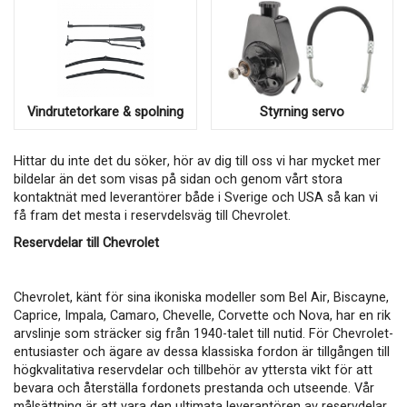
Vindrutetorkare & spolning
Styrning servo
Hittar du inte det du söker, hör av dig till oss vi har mycket mer
bildelar än det som visas på sidan och genom vårt stora
kontaktnät med leverantörer både i Sverige och USA så kan vi
få fram det mesta i reservdelsväg till Chevrolet.
Reservdelar till Chevrolet
Chevrolet, känt för sina ikoniska modeller som Bel Air, Biscayne,
Caprice, Impala, Camaro, Chevelle, Corvette och Nova, har en rik
arvslinje som sträcker sig från 1940-talet till nutid. För Chevrolet-
entusiaster och ägare av dessa klassiska fordon är tillgången till
högkvalitativa reservdelar och tillbehör av yttersta vikt för att
bevara och återställa fordonets prestanda och utseende. Vår
målsättning är att vara den ultimata leverantören av reservdelar