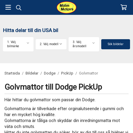
Hitta delar till din USA bil
1. Välj
3. Välj
2. Välj modell
Sök bildelar
bilmärke
årsmodell
Startsida
/
Bildelar
/
Dodge
/
PickUp
/
Golvmattor
Golvmattor till Dodge PickUp
Här hittar du golvmattor som passar din Dodge.
Golvmattorna är tillverkade efter orginalutseende i gummi och
har en mycket hög kvallite.
Golvmattorna är tåliga och skyddar din inredningsmatta mot
väta och smuts.
Hittar du inte golvmattan du söker, hör av dig till oss så hjälper vi