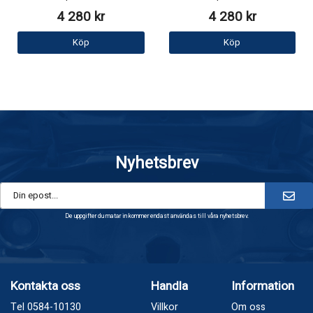
4 280 kr
4 280 kr
Köp
Köp
Nyhetsbrev
De uppgifter du matar in kommer endast användas till våra nyhetsbrev.
Kontakta oss
Handla
Information
Tel 0584-10130
Villkor
Om oss