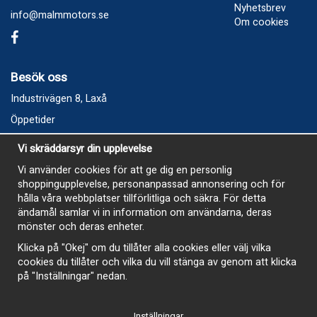
Nyhetsbrev
info@malmmotors.se
Om cookies
Besök oss
Industrivägen 8, Laxå
Öppetider
Vecka 32
Vi skräddarsyr din upplevelse
Måndag kl 9-12, kl 13 - 15
Vi använder cookies för att ge dig en personlig
Onsdag kl 9-12, kl 13 - 15
shoppingupplevelse, personanpassad annonsering och för
Tisdag, Tordag och Fredag stängt
hålla våra webbplatser tillförlitliga och säkra. För detta
ändamål samlar vi in information om användarna, deras
E-Handelsbutiken är öppen och paket skickas hela
mönster och deras enheter.
sommaren
Klicka på "Okej" om du tillåter alla cookies eller välj vilka
cookies du tillåter och vilka du vill stänga av genom att klicka
på "Inställningar" nedan.
Inställningar