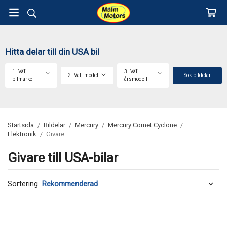
Hitta delar till din USA bil
1. Välj
3. Välj
2. Välj modell
Sök bildelar
bilmärke
årsmodell
Startsida
/
Bildelar
/
Mercury
/
Mercury Comet Cyclone
/
Elektronik
/
Givare
Givare till USA-bilar
Sortering