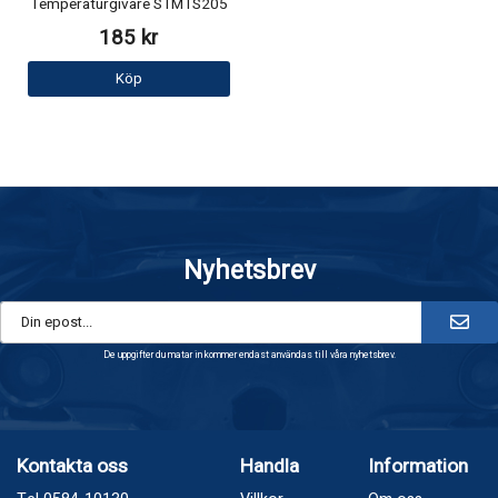
Temperaturgivare STMTS205
185 kr
Köp
Nyhetsbrev
De uppgifter du matar in kommer endast användas till våra nyhetsbrev.
Kontakta oss
Handla
Information