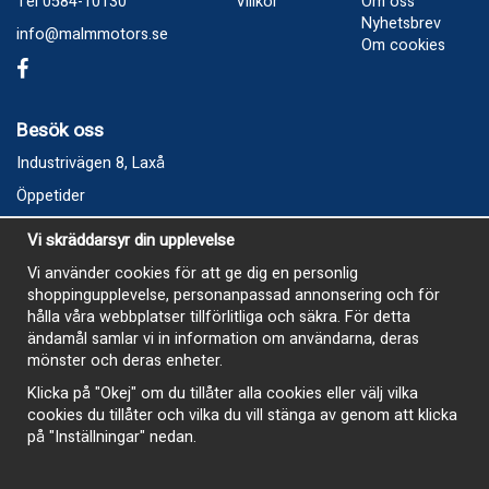
Tel 0584-10130
Villkor
Om oss
Nyhetsbrev
info@malmmotors.se
Om cookies
Besök oss
Industrivägen 8, Laxå
Öppetider
Vecka 32
Vi skräddarsyr din upplevelse
Måndag kl 9-12, kl 13 - 15
Vi använder cookies för att ge dig en personlig
Onsdag kl 9-12, kl 13 - 15
shoppingupplevelse, personanpassad annonsering och för
Tisdag, Tordag och Fredag stängt
hålla våra webbplatser tillförlitliga och säkra. För detta
ändamål samlar vi in information om användarna, deras
E-Handelsbutiken är öppen och paket skickas hela
mönster och deras enheter.
sommaren
Klicka på "Okej" om du tillåter alla cookies eller välj vilka
cookies du tillåter och vilka du vill stänga av genom att klicka
på "Inställningar" nedan.