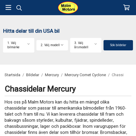
Hitta delar till din USA bil
1. Välj
3. Välj
2. Välj modell
Sök bildelar
bilmärke
årsmodell
Startsida
/
Bildelar
/
Mercury
/
Mercury Comet Cyclone
/
Chassi
Chassidelar Mercury
Hos oss på Malm Motors kan du hitta en mängd olika
chassidelar som passar till amerikanska bilmodeller från 1960-
talet och fram till nu. Vi kan leverera chassidelar till fram och
bakvagn såsom styrleder, kulbultar, fjädrar, spindelleder,
chassibussningar, lager och packboxar. Inom varugruppen för
chassidelar finns även delar som tillhör bromsar. Bromsbackar,