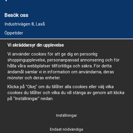
Besök oss
Industrivägen 8, Laxå
Öppetider
Vecka 32
Vi skräddarsyr din upplevelse
Måndag kl 9-12, kl 13 - 15
Vi använder cookies för att ge dig en personlig
Onsdag kl 9-12, kl 13 - 15
shoppingupplevelse, personanpassad annonsering och för
Tisdag, Tordag och Fredag stängt
hålla våra webbplatser tillförlitliga och säkra. För detta
ändamål samlar vi in information om användarna, deras
E-Handelsbutiken är öppen och paket skickas hela
mönster och deras enheter.
sommaren
Klicka på "Okej" om du tillåter alla cookies eller välj vilka
cookies du tillåter och vilka du vill stänga av genom att klicka
på "Inställningar" nedan.
Inställningar
-
Endast nödvändiga