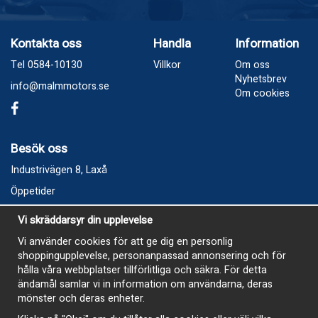
Kontakta oss
Handla
Information
Tel 0584-10130
Villkor
Om oss
Nyhetsbrev
info@malmmotors.se
Om cookies
Besök oss
Industrivägen 8, Laxå
Öppetider
Vecka 32
Vi skräddarsyr din upplevelse
Måndag kl 9-12, kl 13 - 15
Vi använder cookies för att ge dig en personlig
Onsdag kl 9-12, kl 13 - 15
shoppingupplevelse, personanpassad annonsering och för
Tisdag, Tordag och Fredag stängt
hålla våra webbplatser tillförlitliga och säkra. För detta
ändamål samlar vi in information om användarna, deras
E-Handelsbutiken är öppen och paket skickas hela
mönster och deras enheter.
sommaren