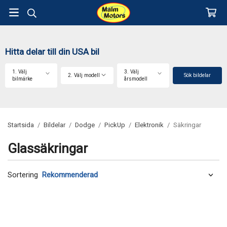
Hitta delar till din USA bil
1. Välj
3. Välj
2. Välj modell
Sök bildelar
bilmärke
årsmodell
Startsida
/
Bildelar
/
Dodge
/
PickUp
/
Elektronik
/
Säkringar
Glassäkringar
Sortering