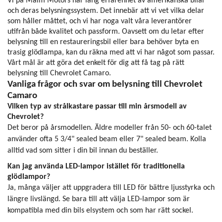
Vi på Malm Motors har lång erfarenhet av amerikanska bilar
och deras belysningssystem. Det innebär att vi vet vilka delar
som håller måttet, och vi har noga valt våra leverantörer
utifrån både kvalitet och passform. Oavsett om du letar efter
belysning till en restaureringsbil eller bara behöver byta en
trasig glödlampa, kan du räkna med att vi har något som passar.
Vårt mål är att göra det enkelt för dig att få tag på rätt
belysning till Chevrolet Camaro.
Vanliga frågor och svar om belysning till Chevrolet
Camaro
Vilken typ av strålkastare passar till min årsmodell av
Chevrolet?
Det beror på årsmodellen. Äldre modeller från 50- och 60-talet
använder ofta 5 3/4" sealed beam eller 7" sealed beam. Kolla
alltid vad som sitter i din bil innan du beställer.
Kan jag använda LED-lampor istället för traditionella
glödlampor?
Ja, många väljer att uppgradera till LED för bättre ljusstyrka och
längre livslängd. Se bara till att välja LED-lampor som är
kompatibla med din bils elsystem och som har rätt sockel.