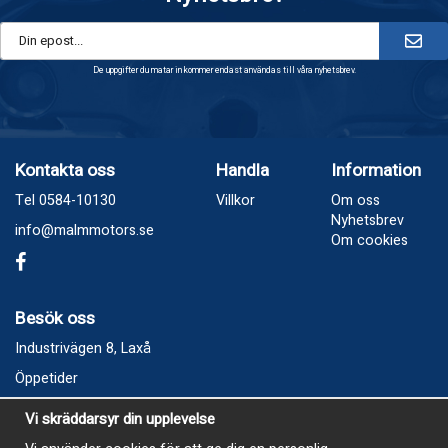
De uppgifter du matar in kommer endast användas till våra nyhetsbrev.
Kontakta oss
Handla
Information
Tel 0584-10130
Villkor
Om oss
Nyhetsbrev
info@malmmotors.se
Om cookies
Besök oss
Industrivägen 8, Laxå
Öppetider
Vecka 32
Vi skräddarsyr din upplevelse
Måndag kl 9-12, kl 13 - 15