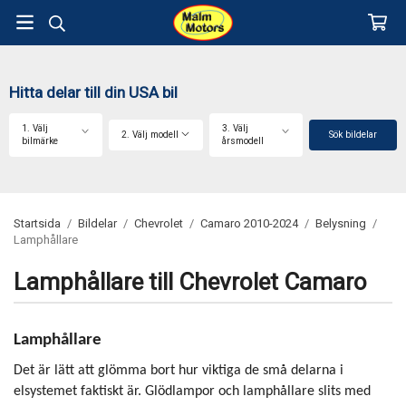
Hitta delar till din USA bil
1. Välj
3. Välj
2. Välj modell
Sök bildelar
bilmärke
årsmodell
Startsida
/
Bildelar
/
Chevrolet
/
Camaro 2010-2024
/
Belysning
/
Lamphållare
Lamphållare till Chevrolet Camaro
Lamphållare
Det är lätt att glömma bort hur viktiga de små delarna i
elsystemet faktiskt är. Glödlampor och lamphållare slits med