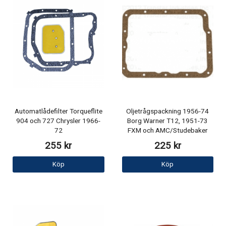
Automatlådefilter Torqueflite
Oljetrågspackning 1956-74
904 och 727 Chrysler 1966-
Borg Warner T12, 1951-73
72
FXM och AMC/Studebaker
255 kr
225 kr
Köp
Köp