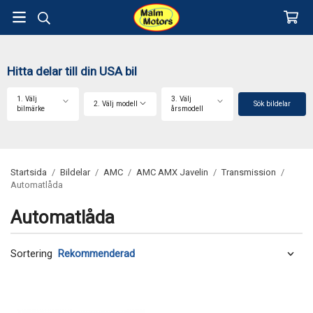
Hitta delar till din USA bil
1. Välj
3. Välj
2. Välj modell
Sök bildelar
bilmärke
årsmodell
Startsida
/
Bildelar
/
AMC
/
AMC AMX Javelin
/
Transmission
/
Automatlåda
Automatlåda
Sortering