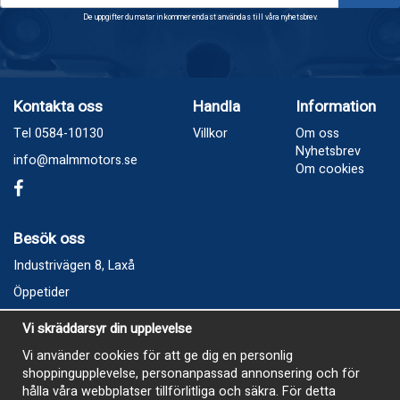
De uppgifter du matar in kommer endast användas till våra nyhetsbrev.
Kontakta oss
Handla
Information
Tel 0584-10130
Villkor
Om oss
Nyhetsbrev
info@malmmotors.se
Om cookies
Besök oss
Industrivägen 8, Laxå
Öppetider
Vecka 32
Vi skräddarsyr din upplevelse
Måndag kl 9-12, kl 13 - 15
Vi använder cookies för att ge dig en personlig
Onsdag kl 9-12, kl 13 - 15
shoppingupplevelse, personanpassad annonsering och för
Tisdag, Tordag och Fredag stängt
hålla våra webbplatser tillförlitliga och säkra. För detta