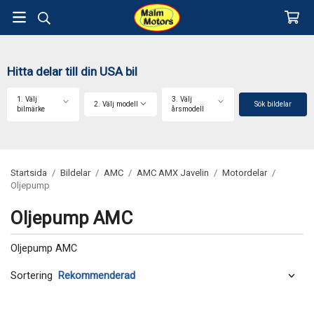
Hitta delar till din USA bil
1. Välj
3. Välj
2. Välj modell
Sök bildelar
bilmärke
årsmodell
Startsida
/
Bildelar
/
AMC
/
AMC AMX Javelin
/
Motordelar
/
Oljepump
Oljepump AMC
Oljepump AMC
Sortering