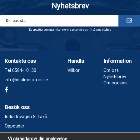
Nyhetsbrev
De uppgifter du matar in kommer endast användas till våra nyhetsbrev.
Kontakta oss
Handla
Information
Tel 0584-10130
Villkor
Om oss
Nyhetsbrev
info@malmmotors.se
Om cookies
Besök oss
Industrivägen 8, Laxå
Öppetider
Vecka 32
Vi skräddarsyr din upplevelse