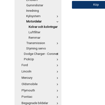
Emblem
Köp
Gummilister
Inredning
Kylsystem
Motordelar
Kolvar och kolvringar
Luftfilter
Remmar
Transmission
Styrning servo
Dodge Charger - Coronet
PickUp
Ford
Lincoln
Mercury
Oldsmobile
Plymouth
Pontiac
Begagnade bildelar