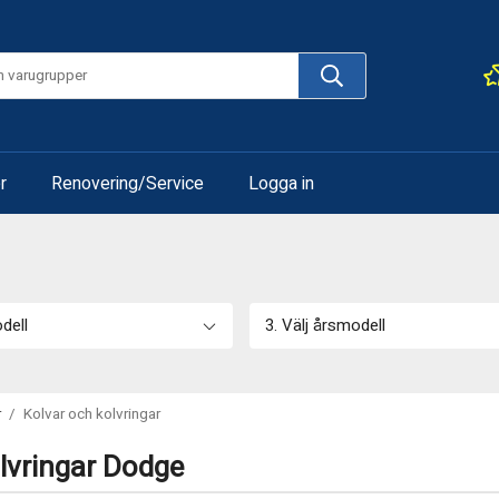
r
Renovering/Service
Logga in
odell
3. Välj årsmodell
r
/
Kolvar och kolvringar
lvringar Dodge