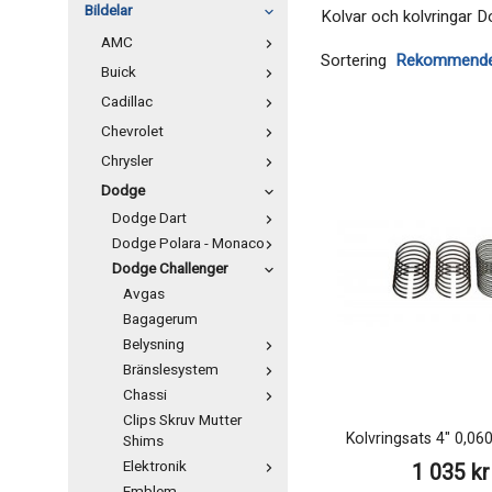
Bildelar
Kolvar och kolvringar 
AMC
Sortering
Buick
Cadillac
Chevrolet
Chrysler
Dodge
Dodge Dart
Dodge Polara - Monaco
Dodge Challenger
Avgas
Bagagerum
Belysning
Bränslesystem
Chassi
Clips Skruv Mutter
Kolvringsats 4" 0,06
Shims
Elektronik
1 035 kr