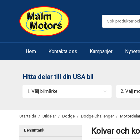
Hem
Kontakta oss
Kampanjer
Nyhete
Hitta delar till din USA bil
1. Välj bilmärke
2. Välj m
Startsida
/
Bildelar
/
Dodge
/
Dodge Challenger
/
Motordela
Kolvar och ko
Bensintank