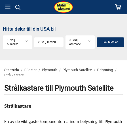
Hitta delar till din USA bil
1. Välj
3. Välj
2. Välj modell
Sök bildelar
bilmärke
årsmodell
Startsida
/
Bildelar
/
Plymouth
/
Plymouth Satellite
/
Belysning
/
Strålkastare
Strålkastare till Plymouth Satellite
Strålkastare
En av de viktigaste komponenterna inom belysning till Plymouth