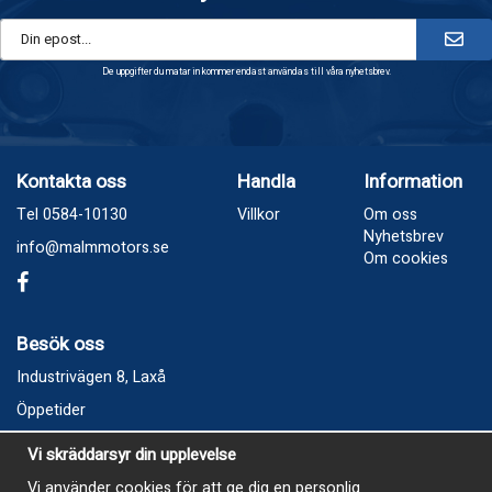
De uppgifter du matar in kommer endast användas till våra nyhetsbrev.
Kontakta oss
Handla
Information
Tel 0584-10130
Villkor
Om oss
Nyhetsbrev
info@malmmotors.se
Om cookies
Besök oss
Industrivägen 8, Laxå
Öppetider
Vecka 32
Vi skräddarsyr din upplevelse
Måndag kl 9-12, kl 13 - 15
Vi använder cookies för att ge dig en personlig