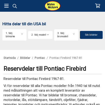
Hitta delar till din USA bil
1. Välj
3. Välj
2. Välj modell
Sök bildelar
bilmärke
årsmodell
Startsida
/
Bildelar
/
Pontiac
/
Pontiac Firebird 1967-81
Reservdelar till Pontiac Firebird
Reservdelar till Pontiac Firebird 1967-81.
Vi för reservdelar till alla Pontiac modeller från 1940 tal till nutid
med målsättningen att vara en komplett leverantör av
reservdelar till Pontiac. Vi har bildelar till bromsar, chassidelar,
motordelar, lås, stötdämpare, tändstift, oljefilter, fjädrar,
lampglas, kromlister och instrumentbrädor. Vi erbjuder också en