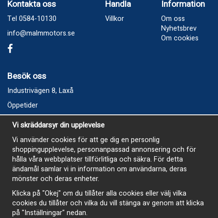
Kontakta oss
Handla
Information
Tel 0584-10130
Villkor
Om oss
Nyhetsbrev
info@malmmotors.se
Om cookies
Besök oss
Industrivägen 8, Laxå
Öppetider
Vecka 32
Vi skräddarsyr din upplevelse
Måndag kl 9-12, kl 13 - 15
Vi använder cookies för att ge dig en personlig
Onsdag kl 9-12, kl 13 - 15
shoppingupplevelse, personanpassad annonsering och för
Tisdag, Tordag och Fredag stängt
hålla våra webbplatser tillförlitliga och säkra. För detta
ändamål samlar vi in information om användarna, deras
E-Handelsbutiken är öppen och paket skickas hela
mönster och deras enheter.
sommaren
Klicka på "Okej" om du tillåter alla cookies eller välj vilka
cookies du tillåter och vilka du vill stänga av genom att klicka
på "Inställningar" nedan.