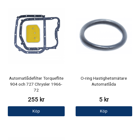
Automatlådefilter Torqueflite
O-ring Hastighetsmätare
904 och 727 Chrysler 1966-
Automatlåda
72
255 kr
5 kr
Köp
Köp