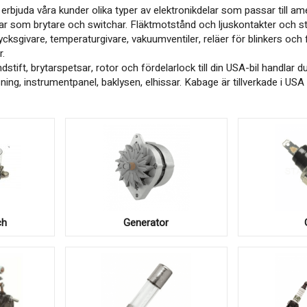
bjuda våra kunder olika typer av elektronikdelar som passar till amerik
klar som brytare och switchar. Fläktmotstånd och ljuskontakter och st
rycksgivare, temperaturgivare, vakuumventiler, reläer för blinkers oc
r.
tift, brytarspetsar, rotor och fördelarlock till din USA-bil handlar 
sning, instrumentpanel, baklysen, elhissar. Kabage är tillverkade i USA
ch
Generator