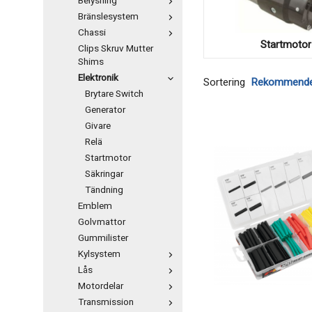
Belysning
Bränslesystem
Chassi
Startmotor
Clips Skruv Mutter
Shims
Elektronik
Sortering
Brytare Switch
Generator
Givare
Relä
Startmotor
Säkringar
Tändning
Emblem
Golvmattor
Gummilister
Kylsystem
Lås
Motordelar
Transmission