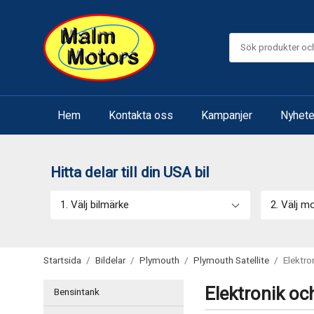
Hem
Kontakta oss
Kampanjer
Nyhete
Hitta delar till din USA bil
1. Välj bilmärke
2. Välj m
Startsida
/
Bildelar
/
Plymouth
/
Plymouth Satellite
/
Elektro
Elektronik oc
Bensintank