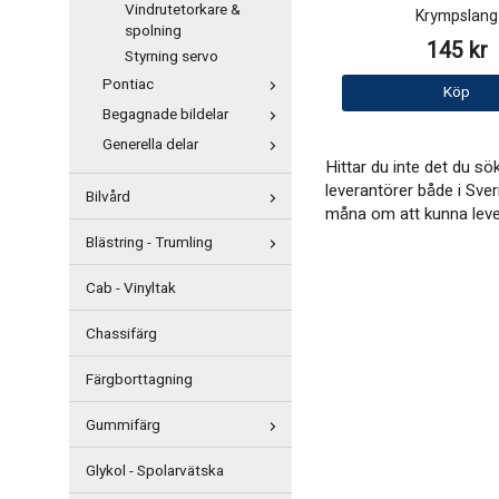
Vindrutetorkare &
Krympslang
spolning
145 kr
Styrning servo
Pontiac
Köp
Begagnade bildelar
Generella delar
Hittar du inte det du s
leverantörer både i Sver
Bilvård
måna om att kunna levere
Blästring - Trumling
Cab - Vinyltak
Chassifärg
Färgborttagning
Gummifärg
Glykol - Spolarvätska