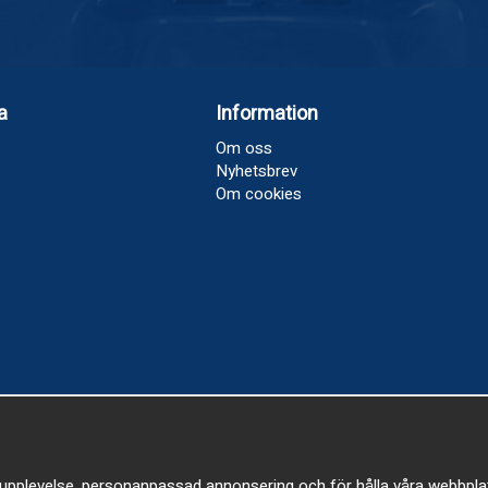
a
Information
Om oss
Nyhetsbrev
Om cookies
upplevelse, personanpassad annonsering och för hålla våra webbplatser