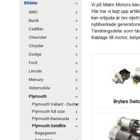
Bildelar
Vi på Malm Motors kan er
Här har vi lagt upp arti
AMC
kan erbjuda är tex oljet
Buick
nytillverkade generatore
Cadillac
Tändningsdelar som tänds
Kablage till motor, bely
Chevrolet
Chrysler
Dodge
Ford
Lincoln
Mercury
Oldsmobile
Plymouth
Brytare Swit
Plymouth Valiant - Duster
Plymouth full size
Plymouth Barracuda
Plymouth Satellite
Bagagerum