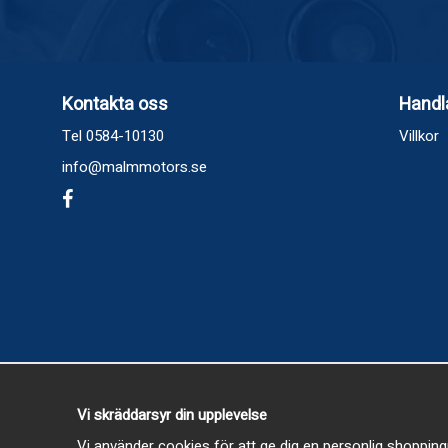
Kontakta oss
Handl
Tel 0584-10130
Villkor
info@malmmotors.se
Vi skräddarsyr din upplevelse
Vi använder cookies för att ge dig en personlig shopping