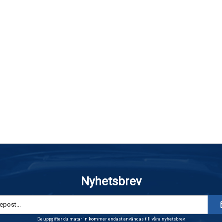
Nyhetsbrev
De uppgifter du matar in kommer endast användas till våra nyhetsbrev.