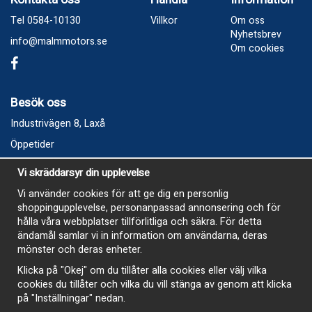
Tel 0584-10130
Villkor
Om oss
Nyhetsbrev
info@malmmotors.se
Om cookies
Besök oss
Industrivägen 8, Laxå
Öppetider
Vecka 32
Vi skräddarsyr din upplevelse
Måndag kl 9-12, kl 13 - 15
Vi använder cookies för att ge dig en personlig
Onsdag kl 9-12, kl 13 - 15
shoppingupplevelse, personanpassad annonsering och för
Tisdag, Tordag och Fredag stängt
hålla våra webbplatser tillförlitliga och säkra. För detta
ändamål samlar vi in information om användarna, deras
E-Handelsbutiken är öppen och paket skickas hela
mönster och deras enheter.
sommaren
Klicka på "Okej" om du tillåter alla cookies eller välj vilka
cookies du tillåter och vilka du vill stänga av genom att klicka
på "Inställningar" nedan.