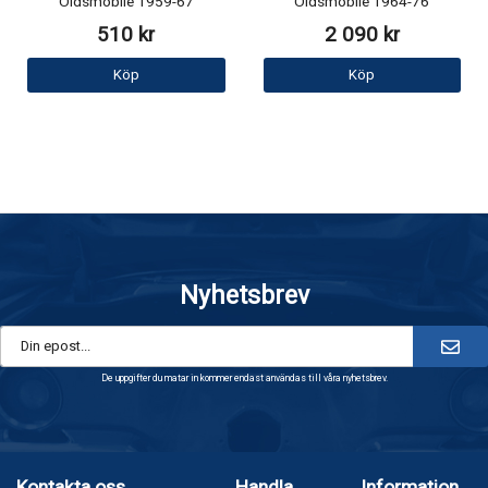
Oldsmobile 1959-67
Oldsmobile 1964-76
510 kr
2 090 kr
Köp
Köp
Nyhetsbrev
De uppgifter du matar in kommer endast användas till våra nyhetsbrev.
Kontakta oss
Handla
Information