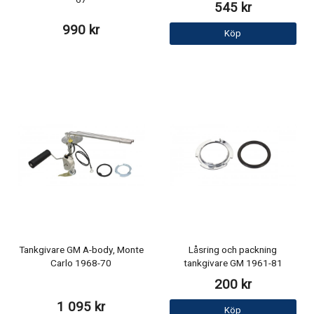
67
545 kr
990 kr
Köp
Tankgivare GM A-body, Monte
Låsring och packning
Carlo 1968-70
tankgivare GM 1961-81
200 kr
1 095 kr
Köp