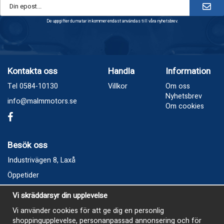
De uppgifter du matar in kommer endast användas till våra nyhetsbrev.
Kontakta oss
Handla
Information
Tel 0584-10130
Villkor
Om oss
Nyhetsbrev
info@malmmotors.se
Om cookies
Besök oss
Industrivägen 8, Laxå
Öppetider
Vecka 32
Vi skräddarsyr din upplevelse
Måndag kl 9-12, kl 13 - 15
Vi använder cookies för att ge dig en personlig
Onsdag kl 9-12, kl 13 - 15
shoppingupplevelse, personanpassad annonsering och för