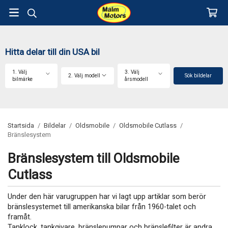
Hitta delar till din USA bil
1. Välj
3. Välj
2. Välj modell
Sök bildelar
bilmärke
årsmodell
Startsida
/
Bildelar
/
Oldsmobile
/
Oldsmobile Cutlass
/
Bränslesystem
Bränslesystem till Oldsmobile
Cutlass
Under den här varugruppen har vi lagt upp artiklar som berör
bränslesystemet till amerikanska bilar från 1960-talet och
framåt.
Tanklock, tankgivare, bränslepumpar och bränslefilter är andra