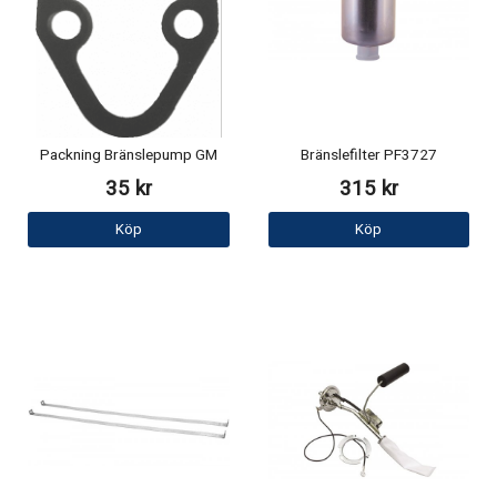
Packning Bränslepump GM
Bränslefilter PF3727
35 kr
315 kr
Köp
Köp