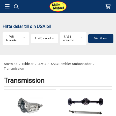
Hitta delar till din USA bil
1. Välj
3. Välj
2. Välj modell
Sök bildelar
bilmärke
årsmodell
Startsida
/
Bildelar
/
AMC
/
AMC Rambler Ambassador
/
Transmission
Transmission