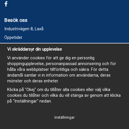
Besök oss
Industrivägen 8, Laxå
Öppetider
Vecka 32
Vi skräddarsyr din upplevelse
Måndag kl 9-12, kl 13 - 15
Vi använder cookies för att ge dig en personlig
Onsdag kl 9-12, kl 13 - 15
shoppingupplevelse, personanpassad annonsering och för
Tisdag, Tordag och Fredag stängt
hålla våra webbplatser tillförlitliga och säkra. För detta
ändamål samlar vi in information om användarna, deras
E-Handelsbutiken är öppen och paket skickas hela
mönster och deras enheter.
sommaren
Klicka på "Okej" om du tillåter alla cookies eller välj vilka
cookies du tillåter och vilka du vill stänga av genom att klicka
på "Inställningar" nedan.
Inställningar
-