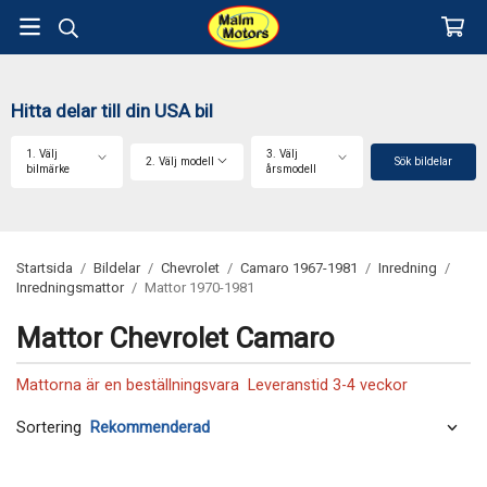
Hitta delar till din USA bil
1. Välj
3. Välj
2. Välj modell
Sök bildelar
bilmärke
årsmodell
Startsida
/
Bildelar
/
Chevrolet
/
Camaro 1967-1981
/
Inredning
/
Inredningsmattor
/
Mattor 1970-1981
Mattor Chevrolet Camaro
Mattorna är en beställningsvara Leveranstid 3-4 veckor
Sortering