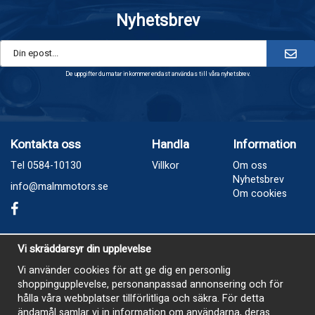
Nyhetsbrev
De uppgifter du matar in kommer endast användas till våra nyhetsbrev.
Kontakta oss
Handla
Information
Tel 0584-10130
Villkor
Om oss
Nyhetsbrev
info@malmmotors.se
Om cookies
Besök oss
Vi skräddarsyr din upplevelse
Industrivägen 8, Laxå
Vi använder cookies för att ge dig en personlig
shoppingupplevelse, personanpassad annonsering och för
Öppetider
hålla våra webbplatser tillförlitliga och säkra. För detta
Måndag - Tisdag 13-17
ändamål samlar vi in information om användarna, deras