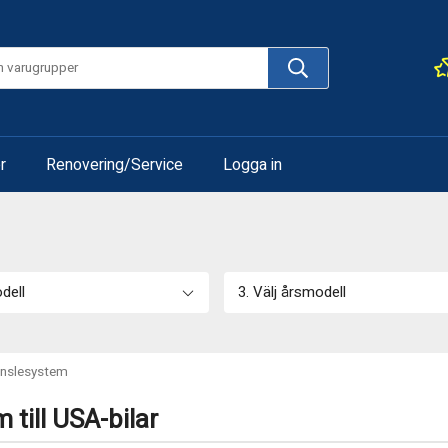
r
Renovering/Service
Logga in
odell
3. Välj årsmodell
änslesystem
 till USA-bilar