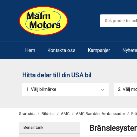
Hem
Kontakta oss
Kampanjer
Nyhete
Hitta delar till din USA bil
1. Välj bilmärke
2. Välj m
Startsida
/
Bildelar
/
AMC
/
AMC Rambler Ambassador
/
Br
Bränslesystem
Bensintank