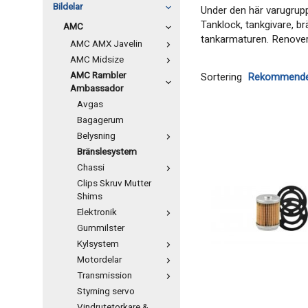
Bildelar
Under den här varugrupp
Tanklock, tankgivare, br
AMC
tankarmaturen. Renover
AMC AMX Javelin
AMC Midsize
AMC Rambler
Sortering
Ambassador
Avgas
Bagagerum
Belysning
Bränslesystem
Chassi
Clips Skruv Mutter
Shims
Elektronik
Gummilster
Kylsystem
Motordelar
Transmission
Styrning servo
Vindrutetorkare &