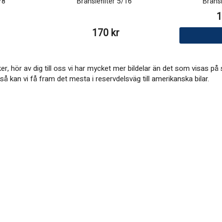
/8"
Bränslefilter 5/16"
Bränsl
1
170 kr
ker, hör av dig till oss vi har mycket mer bildelar än det som visas 
å kan vi få fram det mesta i reservdelsväg till amerikanska bilar.