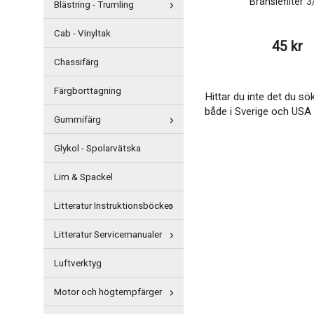
Bränslefilter 3
Blästring - Trumling
Cab - Vinyltak
45 kr
Chassifärg
Färgborttagning
Hittar du inte det du sö
både i Sverige och USA s
Gummifärg
Glykol - Spolarvätska
Lim & Spackel
Litteratur Instruktionsböcker
Litteratur Servicemanualer
Luftverktyg
Motor och högtempfärger