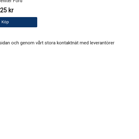
efilter Ford
25 kr
Köp
på sidan och genom vårt stora kontaktnät med leverantörer