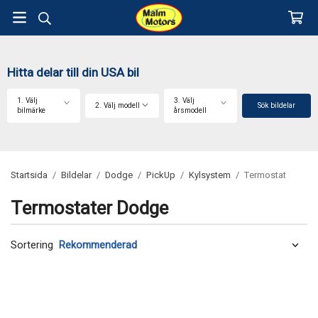
Hitta delar till din USA bil
1. Välj
3. Välj
2. Välj modell
Sök bildelar
bilmärke
årsmodell
Startsida
/
Bildelar
/
Dodge
/
PickUp
/
Kylsystem
/
Termostat
Termostater Dodge
Sortering