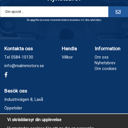
De uppgifter du matar in kommer endast användas till våra nyhetsbrev.
Kontakta oss
Handla
Information
Tel 0584-10130
Villkor
Om oss
Nyhetsbrev
info@malmmotors.se
Om cookies
Besök oss
Industrivägen 8, Laxå
Öppetider
Vecka 32
Vi skräddarsyr din upplevelse
Måndag kl 9-12, kl 13 - 15