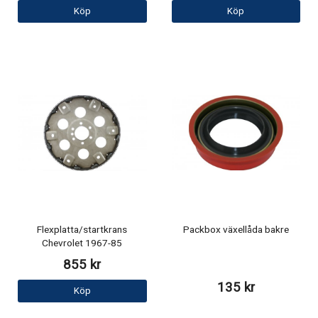
Köp
Köp
Flexplatta/startkrans
Packbox växellåda bakre
Chevrolet 1967-85
855 kr
135 kr
Köp