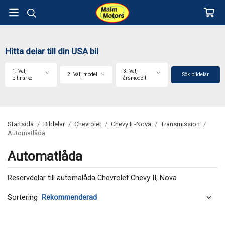
Hitta delar till din USA bil
1. Välj
3. Välj
2. Välj modell
Sök bildelar
bilmärke
årsmodell
Startsida
/
Bildelar
/
Chevrolet
/
Chevy II -Nova
/
Transmission
/
Automatlåda
Automatlåda
Reservdelar till automalåda Chevrolet Chevy II, Nova
Sortering