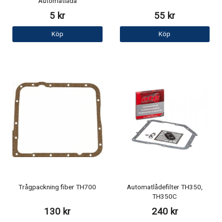
Automatlåda
5 kr
55 kr
Köp
Köp
Trågpackning fiber TH700
Automatlådefilter TH350,
TH350C
130 kr
240 kr