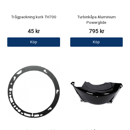
Trågpackning kork TH700
Turbinkåpa Aluminium
Powerglide
45 kr
795 kr
Köp
Köp