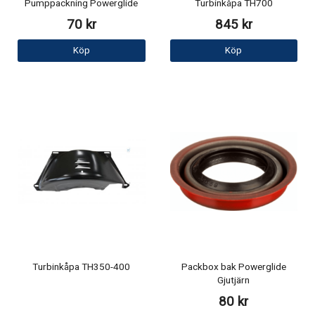
Pumppackning Powerglide
Turbinkåpa TH700
70 kr
845 kr
Köp
Köp
Turbinkåpa TH350-400
Packbox bak Powerglide
Gjutjärn
80 kr