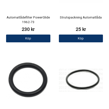
Automatlådefilter PowerGlide
Strutspackning Automatlåda
1962-73
230 kr
25 kr
Köp
Köp