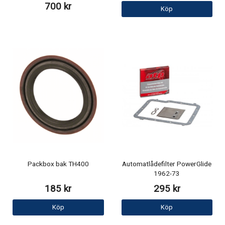
700 kr
Köp
Packbox bak TH400
Automatlådefilter PowerGlide
1962-73
185 kr
295 kr
Köp
Köp