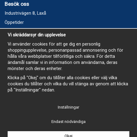
Besök oss
Industrivägen 8, Laxå
Öppetider
Vecka 32
Vi skräddarsyr din upplevelse
Måndag kl 9-12, kl 13 - 15
Vi använder cookies för att ge dig en personlig
Onsdag kl 9-12, kl 13 - 15
shoppingupplevelse, personanpassad annonsering och för
Tisdag, Tordag och Fredag stängt
hålla våra webbplatser tillförlitliga och säkra. För detta
ändamål samlar vi in information om användarna, deras
E-Handelsbutiken är öppen och paket skickas hela
mönster och deras enheter.
sommaren
Klicka på "Okej" om du tillåter alla cookies eller välj vilka
cookies du tillåter och vilka du vill stänga av genom att klicka
på "Inställningar" nedan.
Inställningar
-
Endast nödvändiga
Okej