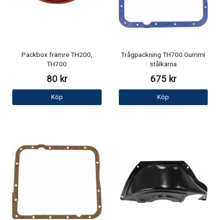
Packbox främre TH200,
Trågpackning TH700 Gummi
TH700
stålkärna
80 kr
675 kr
Köp
Köp