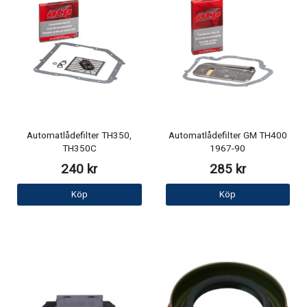
Automatlådefilter TH350,
Automatlådefilter GM TH400
TH350C
1967-90
240 kr
285 kr
Köp
Köp